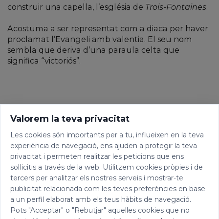
construir una capella, l’església de
Trois-Fontaines
.
Acostuma a ser representat com a diaca per haver
proclamat l’Evangeli amb valentia. El seu nom
sembla que deriva d’una paraula celta que
significa “victoriós”.
Valorem la teva privacitat
Les cookies són importants per a tu, influeixen en la teva
experiència de navegació, ens ajuden a protegir la teva
privacitat i permeten realitzar les peticions que ens
sol·licitis a través de la web. Utilitzem cookies pròpies i de
tercers per analitzar els nostres serveis i mostrar-te
publicitat relacionada com les teves preferències en base
a un perfil elaborat amb els teus hàbits de navegació.
Pots "Acceptar" o "Rebutjar" aquelles cookies que no