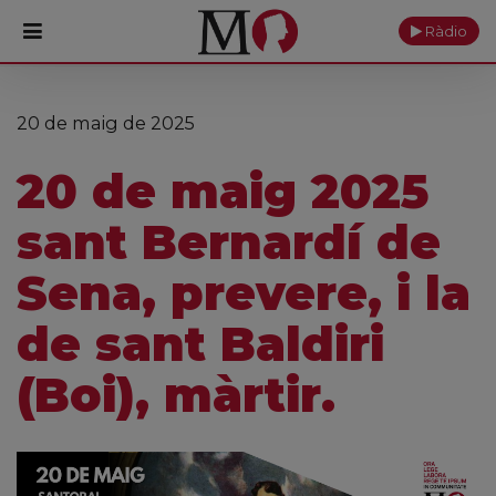
Ràdio
PORTADA
20 de maig de 2025
Monestir
20 de maig 2025
Cultura
sant Bernardí de
Actualitat
Sena, prevere, i la
Fundació
de sant Baldiri
Visita'ns
(Boi), màrtir.
Ofrenes
Reserves