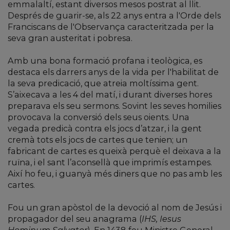
emmalaltí, estant diversos mesos postrat al llit.
Després de guarir-se, als 22 anys entra a l'Orde dels
Franciscans de l'Observança caracteritzada per la
seva gran austeritat i pobresa.
Amb una bona formació profana i teològica, es
destaca els darrers anys de la vida per l'habilitat de
la seva predicació, que atreia moltíssima gent.
S’aixecava a les 4 del matí, i durant diverses hores
preparava els seu sermons. Sovint les seves homilies
provocava la conversió dels seus oients. Una
vegada predicà contra els jocs d’atzar, i la gent
cremà tots els jocs de cartes que tenien; un
fabricant de cartes es queixà perquè el deixava a la
ruïna, i el sant l’aconsellà que imprimís estampes.
Així ho feu, i guanyà més diners que no pas amb les
cartes.
Fou un gran apòstol de la devoció al nom de Jesús i
propagador del seu anagrama (
IHS, Iesus