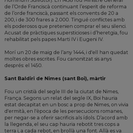
Hominum Salvator
). En 1438 fou Ministre General
de l’Orde Franciscà continuant l’esperit de reforma
de l’orde franciscà, passant els convents de 20 a
200, i de 300 frares a 2.000. Tingué conflictes amb
els poderosos que pretenien comprar el seu silenci.
Acusat de pràctiques supersticioses i d’heretgia, fou
rehabilitat pels papes Marti IV i Eugeni IV.
Morí un 20 de maig de l’any 1444, i d'ell han quedat
moltes obres escrites. Fou canonitzat sis anys
després: el 1450.
Sant Baldiri de Nimes (sant Boi), màrtir
Fou un cristià del segle III de la ciutat de Nimes,
França. Segons un relat del segle IX, Boi hauria
estat decapitat en un bosc a prop de Nimes, on vivia
d'ermità, en l'època de les persecucions romanes,
per negar-se a oferir sacrificis als ídols. D’acord amb
la llegenda, el seu cap hauria rebotit tres cops a
terra i, a cada rebot, en brollà una font. Allà es va