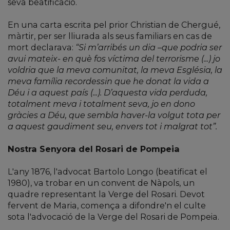
seva beatificació.
En una carta escrita pel prior Christian de Chergué,
màrtir, per ser lliurada als seus familiars en cas de
mort declarava:
“Si m’arribés un dia –que podria ser
avui mateix- en què fos víctima del terrorisme (...) jo
voldria que la meva comunitat, la meva Església, la
meva família recordessin que he donat la vida a
Déu i a aquest país (...). D’aquesta vida perduda,
totalment meva i totalment seva, jo en dono
gràcies a Déu, que sembla haver-la volgut tota per
a aquest gaudiment seu, envers tot i malgrat tot”.
Nostra Senyora del Rosari de Pompeia
L'any 1876, l'advocat Bartolo Longo (beatificat el
1980), va trobar en un convent de Nàpols, un
quadre representant la Verge del Rosari. Devot
fervent de Maria, comença a difondre'n el culte
sota l'advocació de la Verge del Rosari de Pompeia.