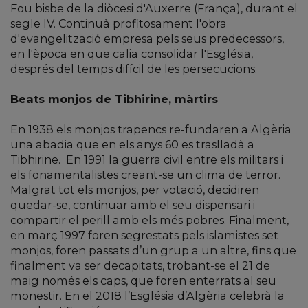
Fou bisbe de la diòcesi d'Auxerre (França), durant el
segle IV. Continuà profitosament l'obra
d'evangelització empresa pels seus predecessors,
en l'època en que calia consolidar l'Església,
després del temps difícil de les persecucions.
Beats monjos de Tibhirine, màrtirs
En 1938 els monjos trapencs re-fundaren a Algèria
una abadia que en els anys 60 es traslladà a
Tibhirine.
En 1991 la guerra civil entre els militars i
els fonamentalistes creant-se un clima de terror.
Malgrat tot els monjos, per votació, decidiren
quedar-se, continuar amb el seu dispensari i
compartir el perill amb els més pobres. Finalment,
en març 1997 foren segrestats pels islamistes set
monjos, foren passats d’un grup a un altre, fins que
finalment va ser decapitats, trobant-se el 21 de
maig només els caps, que foren enterrats al seu
monestir. En el 2018 l’Església d’Algèria celebrà la