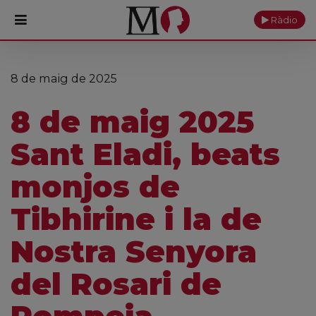
Ràdio
PORTADA
8 de maig de 2025
Monestir
8 de maig 2025
Cultura
Sant Eladi, beats
Actualitat
monjos de
Fundació
Tibhirine i la de
Visita'ns
Nostra Senyora
Ofrenes
del Rosari de
Reserves