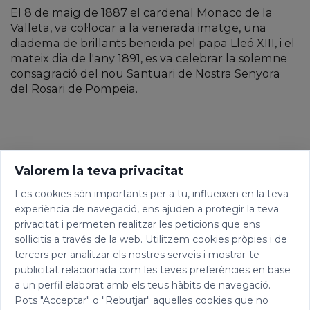
El 8 de maig de 1887 el cardenal Monaco de la
Valleta, va col·locar a la venerada imatge, una
diadema de brillants beneïda pel papa Lleó XIII, i el
mateix dia de l'any 1891, es va celebrar la solemne
consagració del nou Santuari de Nostra Senyora
del Rosari de Pompeia.
Valorem la teva privacitat
Les cookies són importants per a tu, influeixen en la teva
experiència de navegació, ens ajuden a protegir la teva
privacitat i permeten realitzar les peticions que ens
sol·licitis a través de la web. Utilitzem cookies pròpies i de
tercers per analitzar els nostres serveis i mostrar-te
publicitat relacionada com les teves preferències en base
a un perfil elaborat amb els teus hàbits de navegació.
Pots "Acceptar" o "Rebutjar" aquelles cookies que no