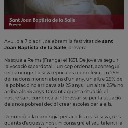
Avui, dia 7 d'abril, celebrem la festivitat de
sant
Joan Baptista de la Salle
, prevere.
Nasqué a Reims (França) el 1651. De jove va seguir
la vocació sacerdotal, i un cop ordenat, aconseguí
ser canonge. La seva època era complexa: un 25%
del nadons morien abans d’un any, un altre 25% de
la població no arribava als 25 anys, i un altre 25% no
arriba als 45 anys. Davant aquesta situació, el
nostre sant començà a interessar-se per la situació
dels nois pobres i decidí crear escoles per a ells.
Renuncià a la canongia per acollir a casa seva, uns
quants d'aquests nois i, hi consagrà el seu talent i la