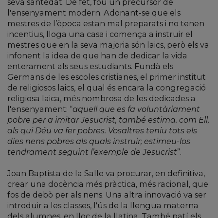
seva santedat. De fet, fou un precursor de
l'ensenyament modern. Adonant-se que els
mestres de l’època estan mal preparats i no tenen
incentius, lloga una casa i comença a instruir el
mestres que en la seva majoria són laics, però els va
infonent la idea de que han de dedicar la vida
enterament als seus estudiants. Fundà els
Germans de les escoles cristianes, el primer institut
de religiosos laics, el qual és encara la congregació
religiosa laica, més nombrosa de les dedicades a
l'ensenyament: “
aquell que es fa voluntàriament
pobre per a imitar Jesucrist, també estima. com Ell,
als qui Déu va fer pobres. Vosaltres teniu tots els
dies nens pobres als quals instruir; estimeu-los
tendrament seguint l’exemple de Jesucrist
”.
Joan Baptista de la Salle va procurar, en definitiva,
crear una docència més pràctica, més racional, que
fos de debò per als nens. Una altra innovació va ser
introduir a les classes, l'ús de la llengua materna
dels alumnes, en lloc de la llatina. També patí els