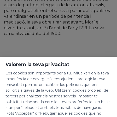
atacs de part del clergat i de les autoritats civils,
però malgrat els entrebancs, a partir dels quals es
va endinsar en un període de penitència i
meditació, la seva obra tirar endavant. Morí el
divendres sant, un 7 d'abril de l'any 1719. La seva
canonització data del 1900.
Valorem la teva privacitat
Les cookies són importants per a tu, influeixen en la teva
experiència de navegació, ens ajuden a protegir la teva
privacitat i permeten realitzar les peticions que ens
sol·licitis a través de la web. Utilitzem cookies pròpies i de
tercers per analitzar els nostres serveis i mostrar-te
publicitat relacionada com les teves preferències en base
a un perfil elaborat amb els teus hàbits de navegació.
Pots "Acceptar" o "Rebutjar" aquelles cookies que no