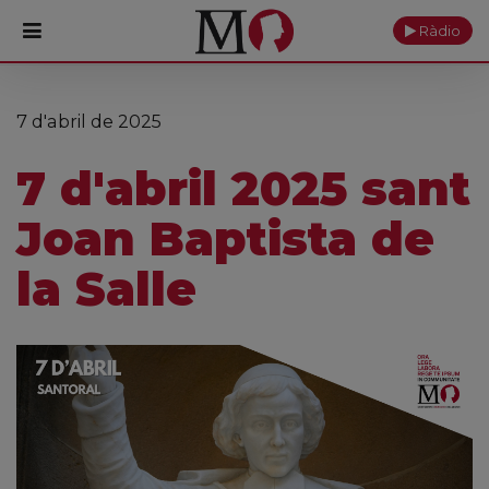
Ràdio
PORTADA
7 d'abril de 2025
Monestir
7 d'abril 2025 sant
Cultura
Joan Baptista de
Actualitat
la Salle
Fundació
Visita'ns
Ofrenes
Reserves