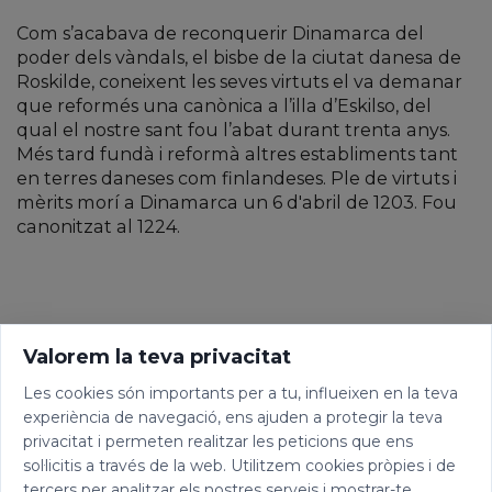
Com s’acabava de reconquerir Dinamarca del
poder dels vàndals, el bisbe de la ciutat danesa de
Roskilde, coneixent les seves virtuts el va demanar
que reformés una canònica a l’illa d’Eskilso, del
qual el nostre sant fou l’abat durant trenta anys.
Més tard fundà i reformà altres establiments tant
en terres daneses com finlandeses. Ple de virtuts i
mèrits morí a Dinamarca un 6 d'abril de 1203. Fou
canonitzat al 1224.
Valorem la teva privacitat
Les cookies són importants per a tu, influeixen en la teva
experiència de navegació, ens ajuden a protegir la teva
privacitat i permeten realitzar les peticions que ens
sol·licitis a través de la web. Utilitzem cookies pròpies i de
tercers per analitzar els nostres serveis i mostrar-te