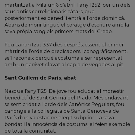
martiritzat a Milà un 6 d’abril l'any 1252, per un dels
seus antics correligionaris càtars, que
posteriorment es penedí i entrà a l’orde dominicà.
Abans de morir tingué el coratge d'escriure amb la
seva pròpia sang els primers mots del Credo.
Fou canonitzat 337 dies després, essent el primer
màrtir de l’orde de predicadors. Iconogràficament,
se’l reconeix perquè acostuma a ser representat
amb un ganivet clavat al cap o de vegades al pit.
Sant Guillem de París, abat
Nasqué l'any 1125. De jove fou educat al monestir
benedictí de Sant Germà del Prado. Més endavant
se sent cridat a l'orde dels Canònics Regulars, fou
canonge a la col·legiata de Santa Genoveva de
París d'on va estar-ne elegit subprior. La seva
bondat i la innocència de costums, el feien exemple
de tota la comunitat.