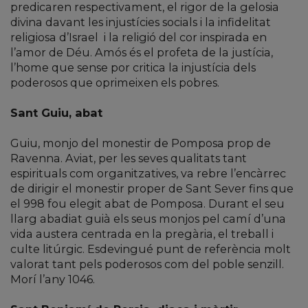
predicaren respectivament, el rigor de la gelosia
divina davant les injustícies socials i la infidelitat
religiosa d’Israel
i la religió del cor inspirada en
l’amor de Déu. Amós és el profeta de la justícia,
l’home que sense por critica la injustícia dels
poderosos que oprimeixen els pobres.
Sant Guiu, abat
Guiu, monjo del monestir de Pomposa prop de
Ravenna. Aviat, per les seves qualitats tant
espirituals com organitzatives, va rebre l’encàrrec
de dirigir el monestir proper de Sant Sever fins que
el 998 fou elegit abat de Pomposa. Durant el seu
llarg abadiat guià els seus monjos pel camí d’una
vida austera centrada en la pregària, el treball i
culte litúrgic. Esdevingué punt de referència molt
valorat tant pels poderosos com del poble senzill.
Morí l’any 1046.