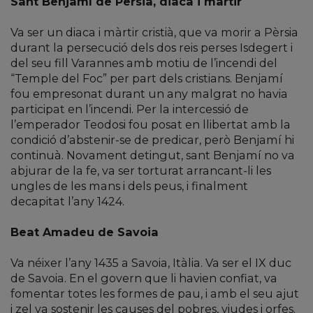
Sant Benjamí de Persia, diaca i màrtir
Va ser un diaca i màrtir cristià, que va morir a Pèrsia
durant la persecució dels dos reis perses Isdegert i
del seu fill Varannes amb motiu de l’incendi del
“Temple del Foc” per part dels cristians. Benjamí
fou empresonat durant un any malgrat no havia
participat en l’incendi. Per la intercessió de
l’emperador Teodosi fou posat en llibertat amb la
condició d’abstenir-se de predicar, però Benjamí hi
continuà. Novament detingut, sant Benjamí no va
abjurar de la fe, va ser torturat arrancant-li les
ungles de les mans i dels peus, i finalment
decapitat l’any 1424.
Beat Amadeu de Savoia
Va néixer l’any 1435 a Savoia, Itàlia. Va ser el IX duc
de Savoia. En el govern que li havien confiat, va
fomentar totes les formes de pau, i amb el seu ajut
i zel va sostenir les causes del pobres, viudes i orfes.