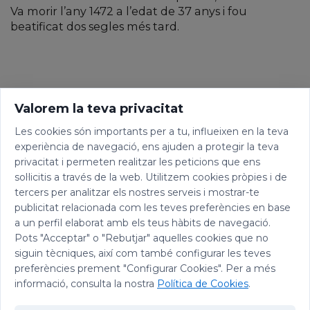
Va morir l’any 1472 a l’edat de 37 anys i fou
beatificat dos segles més tard.
Valorem la teva privacitat
Les cookies són importants per a tu, influeixen en la teva
experiència de navegació, ens ajuden a protegir la teva
privacitat i permeten realitzar les peticions que ens
sol·licitis a través de la web. Utilitzem cookies pròpies i de
tercers per analitzar els nostres serveis i mostrar-te
publicitat relacionada com les teves preferències en base
a un perfil elaborat amb els teus hàbits de navegació.
Pots "Acceptar" o "Rebutjar" aquelles cookies que no
siguin tècniques, així com també configurar les teves
preferències prement "Configurar Cookies". Per a més
informació, consulta la nostra
Política de Cookies
.