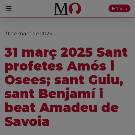
Ràdio
PORTADA
31 de març de 2025
Monestir
31 març 2025 Sant
Cultura
profetes Amós i
Actualitat
Osees; sant Guiu,
Fundació
sant Benjamí i
Visita'ns
beat Amadeu de
Ofrenes
Savoia
Reserves