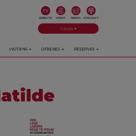
DIRECTE
VÍDEO
RÀDIO
PODCAST
Català
VISITA'NS
OFRENES
RESERVES
atilde