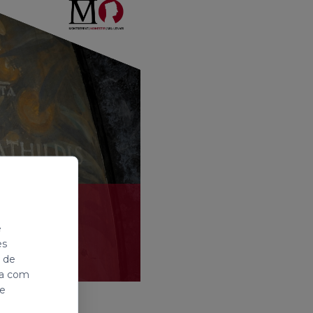
e
es
i de
ada com
de
iu
.