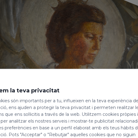
em la teva privacitat
kies són importants per a tu, influeixen en la teva experiència d
ió, ens ajuden a protegir la teva privacitat i permeten realitzar l
ns que ens sol·licitis a través de la web. Utilitzem cookies pròpies 
 per analitzar els nostres serveis i mostrar-te publicitat relacion
es preferències en base a un perfil elaborat amb els teus hàbits 
ió. Pots "Acceptar" o "Rebutjar" aquelles cookies que no siguin
elebrem la festivitat de
santa Matilde, emperadr