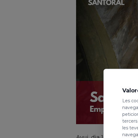
Valor
Les coo
navegac
peticio
tercers
les tev
navegac
Avui, dia 14 de març, c