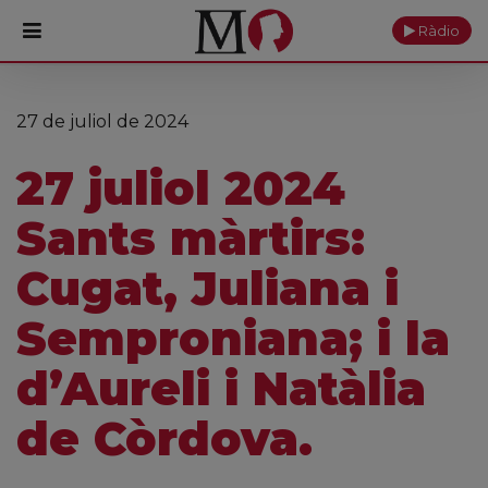
Ràdio
PORTADA
27 de juliol de 2024
Monestir
27 juliol 2024
Cultura
Sants màrtirs:
Actualitat
Cugat, Juliana i
Fundació
Semproniana; i la
Visita'ns
d’Aureli i Natàlia
Ofrenes
de Còrdova.
Reserves