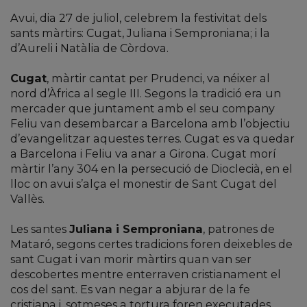
Avui, dia 27 de juliol, celebrem la festivitat dels
sants màrtirs: Cugat, Juliana i Semproniana; i la
d’Aureli i Natàlia de Còrdova.
Cugat
, màrtir cantat per Prudenci, va néixer al
nord d’Àfrica al segle III. Segons la tradició era un
mercader que juntament amb el seu company
Feliu van desembarcar a Barcelona amb l’objectiu
d’evangelitzar aquestes terres. Cugat es va quedar
a Barcelona i Feliu va anar a Girona. Cugat morí
màrtir l’any 304 en la persecució de Dioclecià, en el
lloc on avui s’alça el monestir de Sant Cugat del
Vallès.
Les santes
Juliana i Semproniana
, patrones de
Mataró, segons certes tradicions foren deixebles de
sant Cugat i van morir màrtirs quan van ser
descobertes mentre enterraven cristianament el
cos del sant. Es van negar a abjurar de la fe
cristiana i, sotmeses a tortura foren executades.