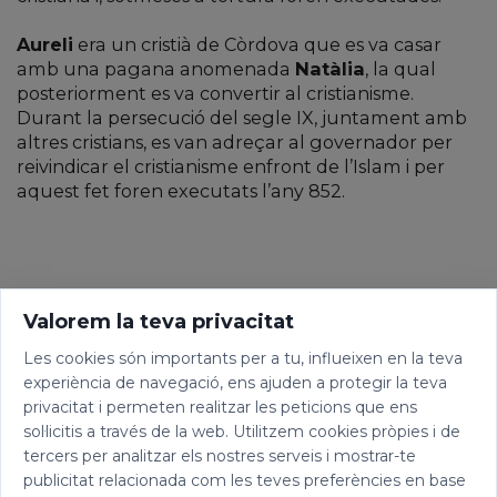
Aureli
era un cristià de Còrdova que es va casar
amb una pagana anomenada
Natàlia
, la qual
posteriorment es va convertir al cristianisme.
Durant la persecució del segle IX, juntament amb
altres cristians, es van adreçar al governador per
reivindicar el cristianisme enfront de l’Islam i per
aquest fet foren executats l’any 852.
Valorem la teva privacitat
Les cookies són importants per a tu, influeixen en la teva
experiència de navegació, ens ajuden a protegir la teva
privacitat i permeten realitzar les peticions que ens
sol·licitis a través de la web. Utilitzem cookies pròpies i de
tercers per analitzar els nostres serveis i mostrar-te
publicitat relacionada com les teves preferències en base