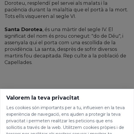
Doroteu, resplendí pel servei als malats i la
paciència durant la malaltia que el portà a la mort.
Tots ells visqueren al segle VI.
Santa Dorotea
, és una màrtir del segle IV. El
significat del nom és prou conegut: "do de Déu", i
assenyala qui el porta com una escollida de la
providència. La santa, desprès de sofrir diversos
martiris fou decapitada. Rep culte a la població de
Capellades.
Valorem la teva privacitat
Les cookies són importants per a tu, influeixen en la teva
experiència de navegació, ens ajuden a protegir la teva
privacitat i permeten realitzar les peticions que ens
sol·licitis a través de la web. Utilitzem cookies pròpies i de