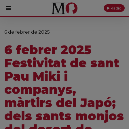
Ràdio
PORTADA
6 de febrer de 2025
Monestir
6 febrer 2025
Cultura
Festivitat de sant
Actualitat
Pau Miki i
Fundació
companys,
Visita'ns
màrtirs del Japó;
Ofrenes
dels sants monjos
Reserves