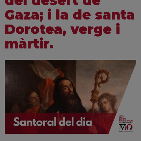
del desert de
Gaza; i la de santa
Dorotea, verge i
màrtir.