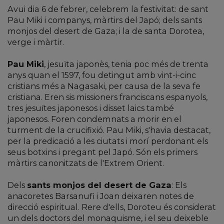
Avui dia 6 de febrer, celebrem la festivitat: de sant
Pau Miki i companys, màrtirs del Japó; dels sants
monjos del desert de Gaza; i la de santa Dorotea,
verge i màrtir.
Pau Miki
, jesuïta japonès, tenia poc més de trenta
anys quan el 1597, fou detingut amb vint-i-cinc
cristians més a Nagasaki, per causa de la seva fe
cristiana. Eren sis missioners franciscans espanyols,
tres jesuïtes japonesos i disset laics també
japonesos. Foren condemnats a morir en el
turment de la crucifixió. Pau Miki, s'havia destacat,
per la predicació a les ciutats i morí perdonant els
seus botxins i pregant pel Japó. Són els primers
màrtirs canonitzats de l'Extrem Orient.
Dels
sants monjos del desert de Gaza
: Els
anacoretes Barsanufi i Joan deixaren notes de
direcció espiritual. Rere d'ells, Doroteu és considerat
un dels doctors del monaquisme, i el seu deixeble