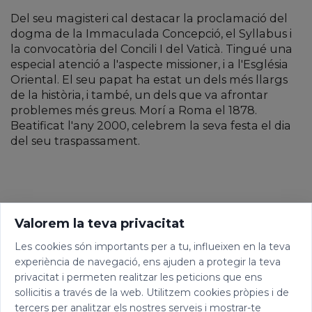
Del seu magisteri cal destacar la proclamació del
dogma de la Immaculada Concepció, el Syllabus i
la convocatòria del Concili I del Vaticà. Tingué una
especial atenció a l'aspecte missioner, i a l'Església
Oriental. El seu papat ha estat un dels més llargs
de la història, i també, un dels que va afrontar
problemes més greus. Morí a Roma el 1878.
Beatificat l'any 2000, celebrem la seva festa el dia
del seu traspassament.
Valorem la teva privacitat
Les cookies són importants per a tu, influeixen en la teva
experiència de navegació, ens ajuden a protegir la teva
privacitat i permeten realitzar les peticions que ens
sol·licitis a través de la web. Utilitzem cookies pròpies i de
tercers per analitzar els nostres serveis i mostrar-te