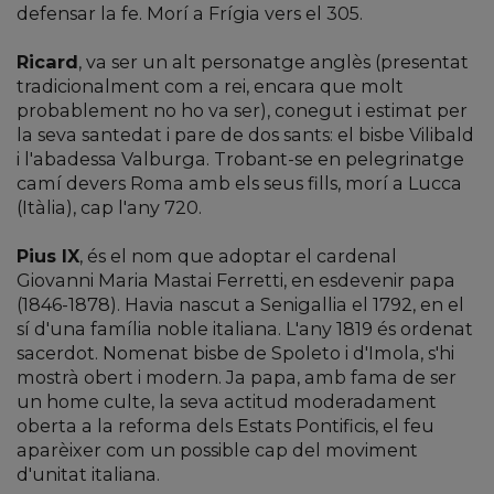
defensar la fe. Morí a Frígia vers el 305.
Ricard
, va ser un alt personatge anglès (presentat
tradicionalment com a rei, encara que molt
probablement no ho va ser), conegut i estimat per
la seva santedat i pare de dos sants: el bisbe Vilibald
i l'abadessa Valburga. Trobant-se en pelegrinatge
camí devers Roma amb els seus fills, morí a Lucca
(Itàlia), cap l'any 720.
Pius IX
, és el nom que adoptar el cardenal
Giovanni Maria Mastai Ferretti, en esdevenir papa
(1846-1878). Havia nascut a Senigallia el 1792, en el
sí d'una família noble italiana. L'any 1819 és ordenat
sacerdot. Nomenat bisbe de Spoleto i d'Imola, s'hi
mostrà obert i modern. Ja papa, amb fama de ser
un home culte, la seva actitud moderadament
oberta a la reforma dels Estats Pontificis, el feu
aparèixer com un possible cap del moviment
d'unitat italiana.