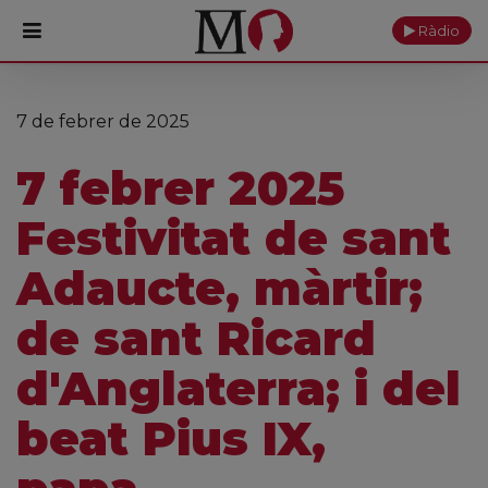
Ràdio
PORTADA
7 de febrer de 2025
Monestir
7 febrer 2025
Cultura
Festivitat de sant
Actualitat
Adaucte, màrtir;
Fundació
de sant Ricard
Visita'ns
d'Anglaterra; i del
Ofrenes
beat Pius IX,
Reserves