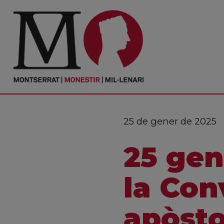
PORTADA
Monestir
Cultura
25 de gener de 2025
Actualitat
25 gen
Fundació
Visita'ns
la Con
Ofrenes
apòstol
Reserves