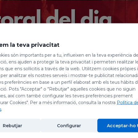
em la teva privacitat
kies són importants per a tu, influeixen en la teva experiència d
celebrem la festivitat: de
la Conversió de sant P
ió, ens ajuden a protegir la teva privacitat i permeten realitzar l
ns que ens sol·licitis a través de la web. Utilitzem cookies pròpies 
 per analitzar els nostres serveis i mostrar-te publicitat relacion
 una estrella de primera grandesa en la Història de
es preferències en base a un perfil elaborat amb els teus hàbits 
rtament després de Jesús, ell és el personatge del
ió. Pots "Acceptar" o "Rebutjar" aquelles cookies que no siguin
De fet, no sols comptem amb la narració que en fa
es, així com també configurar les teves preferències prement
urar Cookies". Per a més informació, consulta la nostra
Política d
amb un grup de cartes, que provenen directament
s
.
ns en revelen la personalitat i el pensament.
Rebutjar
Configurar
Acceptar-ho 
iu, conèixer la comunitat dels qui es professaven d
d'una nova fe, un nou "camí", com es deia, que no p