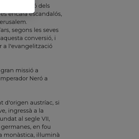
uïa la remissió dels
més encara escandalós,
 Jerusalem.
ars, segons les seves
 aquesta conversió, i
r a l'evangelització
 gran missió a
l'emperador Neró a
 d'origen austríac, si
e, ingressà a la
dat al segle VII,
s germanes, en fou
na monàstica, il·luminà