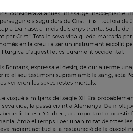
 de Jesús crucificat i ressuscitat, a qui se li atrib
lós, considerava aquest missatge inacceptable, 
 perseguir els seguidors de Crist, fins i tot fora de
ap a Damasc, a inicis dels anys trenta, Saule de T
pat per Crist". Tota la seva vida quedà marcada per
 només en la creu i a ser un instrument escollit pe
 litúrgica d'aquest fet és purament occidental.
als Romans, expressa el desig, de dur a terme una
ferirà el seu testimoni suprem amb la sang, sota 
es veneren les seves restes mortals.
ue visqué a mitjans del segle XII. Era probablement
 seva vida, la passà vivint a Alemanya. De molt jov
enedictines d'Oerhen, un important monestir fun
enània. Amb el temps i per unanimitat de totes le
eva radiant actitud a la restauració de la discipli