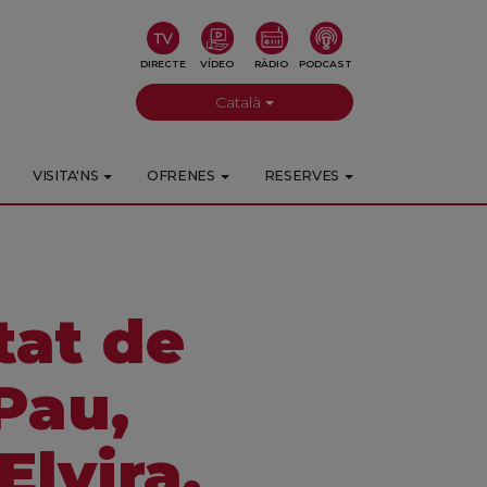
DIRECTE
VÍDEO
RÀDIO
PODCAST
Català
VISITA'NS
OFRENES
RESERVES
tat de
Pau,
Elvira,