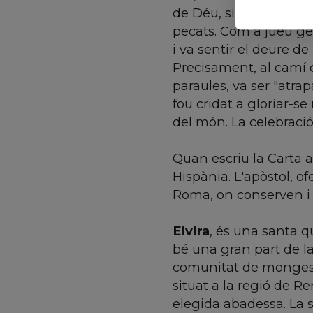
de Déu, sinó la persona
pecats. Com a jueu ge
i va sentir el deure de
Precisament, al camí c
paraules, va ser "atra
fou cridat a gloriar-se
del món. La celebració
Quan escriu la Carta 
Hispània. L'apòstol, o
Roma, on conserven i 
Elvira
, és una santa q
bé una gran part de la
comunitat de monges b
situat a la regió de R
elegida abadessa. La s