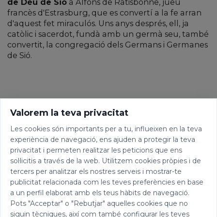
de Déu de Sió
a Alfons de Ratisbonne, jueu
francès d'Estrasburg, que es convertí a la fe arran
d'aquest fet miraculós. Uns anys després, ell, ja
catòlic i sacerdot, fundà amb un germà seu, també
convertit, la congregació dels Germans i Germanes
de Sió.
Valorem la teva privacitat
Les cookies són importants per a tu, influeixen en la teva
experiència de navegació, ens ajuden a protegir la teva
privacitat i permeten realitzar les peticions que ens
sol·licitis a través de la web. Utilitzem cookies pròpies i de
tercers per analitzar els nostres serveis i mostrar-te
publicitat relacionada com les teves preferències en base
a un perfil elaborat amb els teus hàbits de navegació.
Pots "Acceptar" o "Rebutjar" aquelles cookies que no
siguin tècniques, així com també configurar les teves