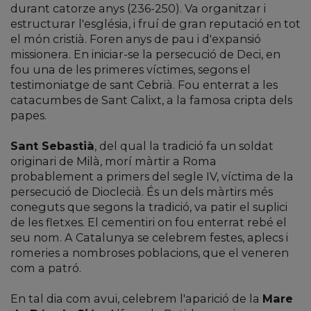
durant catorze anys (236-250). Va organitzar i
estructurar l'església, i fruí de gran reputació en tot
el món cristià. Foren anys de pau i d'expansió
missionera. En iniciar-se la persecució de Deci, en
fou una de les primeres víctimes, segons el
testimoniatge de sant Cebrià. Fou enterrat a les
catacumbes de Sant Calixt, a la famosa cripta dels
papes.
Sant Sebastià
, del qual la tradició fa un soldat
originari de Milà, morí màrtir a Roma
probablement a primers del segle IV, víctima de la
persecució de Dioclecià. És un dels màrtirs més
coneguts que segons la tradició, va patir el suplici
de les fletxes. El cementiri on fou enterrat rebé el
seu nom. A Catalunya se celebrem festes, aplecs i
romeries a nombroses poblacions, que el veneren
com a patró.
En tal dia com avui, celebrem l'aparició de la
Mare