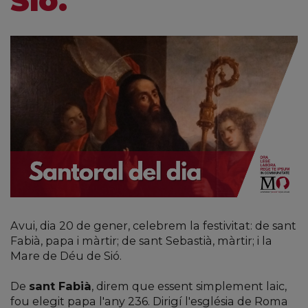
Sió.
Avui, dia 20 de gener, celebrem la festivitat: de sant
Fabià, papa i màrtir; de sant Sebastià, màrtir; i la
Mare de Déu de Sió.
De
sant Fabià
, direm que essent simplement laic,
fou elegit papa l'any 236. Dirigí l'església de Roma