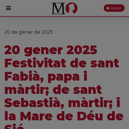
Ràdio
PORTADA
20 de gener de 2025
Monestir
20 gener 2025
Cultura
Festivitat de sant
Actualitat
Fabià, papa i
Fundació
màrtir; de sant
Visita'ns
Sebastià, màrtir; i
Ofrenes
la Mare de Déu de
Reserves