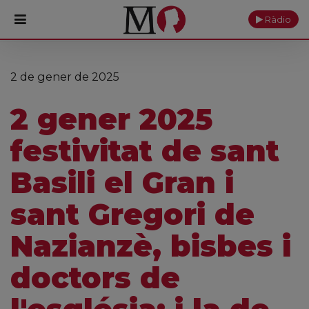
Ràdio
PORTADA
2 de gener de 2025
Monestir
2 gener 2025
Cultura
festivitat de sant
Actualitat
Basili el Gran i
Fundació
sant Gregori de
Visita'ns
Nazianzè, bisbes i
Ofrenes
doctors de
Reserves