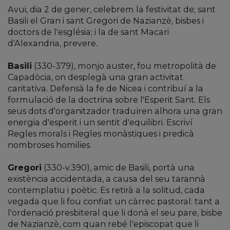
Avui, dia 2 de gener, celebrem la festivitat de; sant
Basili el Gran i sant Gregori de Nazianzè, bisbes i
doctors de l'església; i la de sant Macari
d'Alexandria, prevere.
Basili
(330-379), monjo auster, fou metropolità de
Capadòcia, on desplegà una gran activitat
caritativa. Defensà la fe de Nicea i contribuí a la
formulació de la doctrina sobre l'Esperit Sant. Els
seus dots d'organitzador traduïren alhora una gran
energia d'esperit i un sentit d'equilibri. Escriví
Regles morals i Regles monàstiques i predicà
nombroses homilies.
Gregori
(330-v.390), amic de Basili, portà una
existència accidentada, a causa del seu tarannà
contemplatiu i poètic. Es retirà a la solitud, cada
vegada que li fou confiat un càrrec pastoral: tant a
l'ordenació presbiteral que li donà el seu pare, bisbe
de Nazianzè, com quan rebé l'episcopat que li