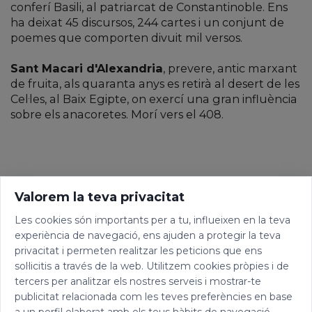
conferí Basili, al patriarcat de Constantinoble. Ens
ha deixat 45 discursos, 244 cartes i un conjunt de
poemes que comporten divuit mil versos.
Sant Macari d'Alexandria
, prevere, antic marxant
de fruita, als quaranta anys es retirà al desert de les
Cel·les, al Baix Egipte, on exercí una gran influència
sobre els anacoretes. Morí vers el 408.
Valorem la teva privacitat
Les cookies són importants per a tu, influeixen en la teva
experiència de navegació, ens ajuden a protegir la teva
privacitat i permeten realitzar les peticions que ens
sol·licitis a través de la web. Utilitzem cookies pròpies i de
tercers per analitzar els nostres serveis i mostrar-te
publicitat relacionada com les teves preferències en base