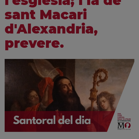
l'església; i la de
sant Macari
d'Alexandria,
prevere.