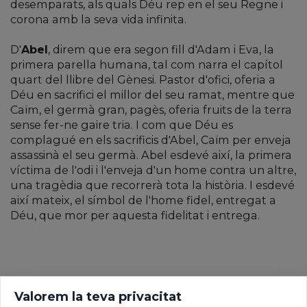
desemparats, als quals Déu rep en el seu Regne i
corona amb la seva vida infinita.
D'
Abel
, direm que era segon fill d'Adam i Eva, la
primera parella humana, tal com narra el capítol
quart del llibre del Gènesi. Pastor d'ofici, oferia a
Déu en sacrifici el millor del seu ramat, mentre que
Caïm, el germà gran, pagès, oferia fruits de la terra
sense fer-ne gaire tria. I com que Déu es
complagué en els sacrificis d'Abel, Caïm per enveja
assassinà el seu germà. Abel esdevé així, la primera
víctima de l'odi i l'enveja d'un home contra un altre,
una tragèdia que recorrerà tota la història. I esdevé
així mateix, el símbol de l'home fidel, entregat a
Déu, que mor per aquesta fidelitat i entrega.
Valorem la teva privacitat