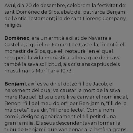
Avui, dia 20 de desembre, celebrem la festivitat de:
sant Domènec de Silos, abat; del patriarca Benjamí
de l’Antic Testament; i la de sant Llorenç Company,
religiós.
Domènec
, era un ermità exiliat de Navarra a
Castella, a qui el rei Ferran I de Castella, li confià el
monestir de Silos, que ell restaurà i en el qual
recuperà la vida monàstica, alhora que dedicava
també la seva sol·licitud, als cristians captius dels
musulmans. Morí l'any 1073.
Benjamí
, així es va dir el dotzè fill de Jacob, el
naixement del qual va causar la mort de la seva
mare Raquel. El seu pare li va canviar el nom inicial,
Benoni "fill del meu dolor", per Ben-jamin, "fill de la
mà dreta", és a dir, "fill predilecte". Com a nom
comú, designa genèricament el fill petit d'una
gran família. Els seus descendents van formar la
tribu de Benjamí, que van donar a la història grans