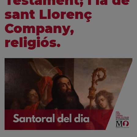
Testament; i la de
sant Llorenç
Company,
religiós.