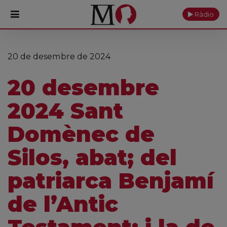
Ràdio
PORTADA
20 de desembre de 2024
Monestir
20 desembre
Cultura
2024 Sant
Actualitat
Domènec de
Fundació
Silos, abat; del
Visita'ns
patriarca Benjamí
Ofrenes
de l’Antic
Reserves