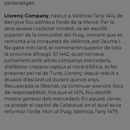
personatges.
Llorenç Company
, nascut a València l'any 1414, de
ben jove fou admès a l'orde de la Mercè. Per la
seva saviesa i caràcter modest, va ser escollit
superior de la comunitat del Puig, convent que es
remunta a la conquesta de València, per Jaume I.
No gaire més tard, el nomenaren superior de tota
la província d'Aragó. El 1442, quan tornava
juntament amb altres companys mercedaris,
d'alliberar cristians captius al nord d'Àfrica, és fet
presoner pel rei de Tunis. Llorenç visqué reduït a
situació d'esclavitud durant quinze anys.
Recuperada la llibertat, va continuar exercint llocs
de responsabilitat, fins que el 1474, fou escollit
mestre general dels mercedaris. En aquest càrrec
va presidir el capítol de Calataiud, en el qual es va
reformar l'orde. Morí al Puig, València, l'any 1479.