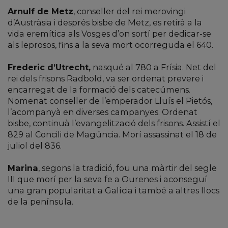
Arnulf de Metz
, conseller del rei merovingi
d’Austràsia i després bisbe de Metz, es retirà a la
vida eremítica als Vosges d’on sortí per dedicar-se
als leprosos, fins a la seva mort ocorreguda el 640.
Frederic d’Utrecht,
nasqué al 780 a Frísia. Net del
rei dels frisons Radbold, va ser ordenat prevere i
encarregat de la formació dels catecúmens.
Nomenat conseller de l’emperador Lluís el Pietós,
l’acompanyà en diverses campanyes. Ordenat
bisbe, continuà l’evangelització dels frisons. Assistí el
829 al Concili de Magúncia. Morí assassinat el 18 de
juliol del 836.
Marina
, segons la tradició, fou una màrtir del segle
III que morí per la seva fe a Ourenes i aconseguí
una gran popularitat a Galícia i també a altres llocs
de la península.