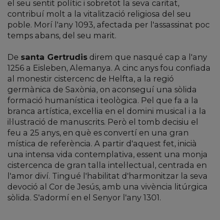
el seu sentit polític i sobretot la seva caritat,
contribuí molt a la vitalització religiosa del seu
poble. Morí l'any 1093, afectada per l'assassinat poc
temps abans, del seu marit.
De
santa Gertrudis
direm que nasqué cap a l'any
1256 a Eisleben, Alemanya. A cinc anys fou confiada
al monestir cistercenc de Helfta, a la regió
germànica de Saxònia, on aconseguí una sòlida
formació humanística i teològica. Pel que fa a la
branca artística, excel·lia en el domini musical i a la
il·lustració de manuscrits. Però el tomb decisiu el
feu a 25 anys, en què es convertí en una gran
mística de referència. A partir d'aquest fet, inicià
una intensa vida contemplativa, essent una monja
cistercenca de gran talla intel·lectual, centrada en
l'amor diví. Tingué l'habilitat d'harmonitzar la seva
devoció al Cor de Jesús, amb una vivència litúrgica
sòlida. S'adormí en el Senyor l'any 1301.