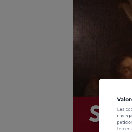
Valor
Les coo
navegac
peticio
tercers