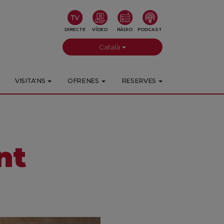
DIRECTE
VÍDEO
RÀDIO
PODCAST
Català
VISITA'NS
OFRENES
RESERVES
nt