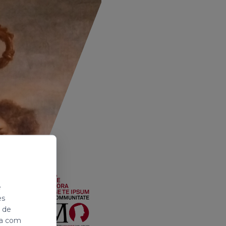
e
es
i de
ada com