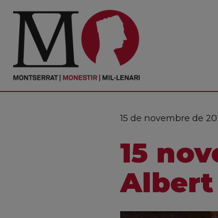
PORTADA
Monestir
Cultura
15 de novembre de 2
Actualitat
15 nov
Fundació
Visita'ns
Albert
Ofrenes
Reserves