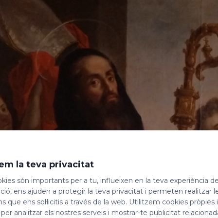
em la teva privacitat
kies són importants per a tu, influeixen en la teva experiència d
ió, ens ajuden a protegir la teva privacitat i permeten realitzar l
ns que ens sol·licitis a través de la web. Utilitzem cookies pròpies 
 per analitzar els nostres serveis i mostrar-te publicitat relacion