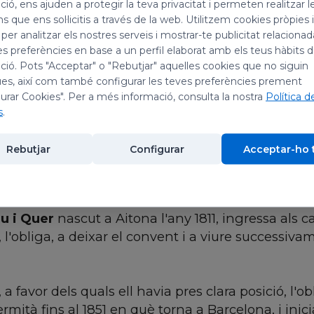
ió, ens ajuden a protegir la teva privacitat i permeten realitzar l
ns que ens sol·licitis a través de la web. Utilitzem cookies pròpies 
 per analitzar els nostres serveis i mostrar-te publicitat relacion
es preferències en base a un perfil elaborat amb els teus hàbits 
ió. Pots "Acceptar" o "Rebutjar" aquelles cookies que no siguin
es, així com també configurar les teves preferències prement
, celebrem la festivitat de: sant Willibrord, bisbe
urar Cookies". Per a més informació, consulta la nostra
Política d
s
.
onjo apòstol dels Països Baixos, procedia de les Ille
Rebutjar
Configurar
Acceptar-ho 
ental del Mar del Nord, que evangelitza, i després e
9 a l'abadia d'Echternach, Luxemburg, que havia f
u i Quer
nascut a Aitona l'any 1811, ingressa als c
5, l'obliga, a deixar el convent i a viure successi
, a favor dels quals ell havia pres clara posició, l'
rmità fins al 1851 en què torna a Barcelona, i inic