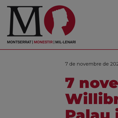
PORTADA
Monestir
Cultura
7 de novembre de 20
Actualitat
7 nov
Fundació
Visita'ns
Willib
Ofrenes
Palau 
Reserves