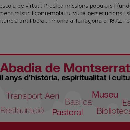
scola de virtut". Predica missions populars i fund
ment místic i contemplatiu, viurà persecucions i si
litància antiliberal, i morirà a Tarragona el 1872. Fo