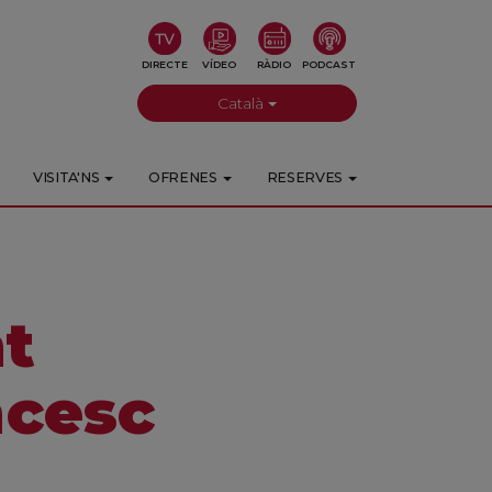
DIRECTE
VÍDEO
RÀDIO
PODCAST
Català
VISITA'NS
OFRENES
RESERVES
t
ncesc