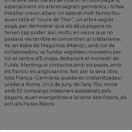
on anava destruïa els santuaris i símbols pagans,
especialment els arbres sagrats germànics, i hi feia
instal·lar creus i altars. Un episodi molt famós fou
quan tallà el “roure de Thor”, un arbre sagrat
pagà, per demostrar que els déus pagans no
tenien cap poder: així, molts, en veure que no
passava res terrible es convertiren al cristianisme.
Va ser bisbe de Magúncia (Mainz) i, amb tot de
col·laboradors, va fundar esglésies i monestirs per
tot el centre d'Europa, destacant el monestir de
Fulda. Mantingué contactes amb els papes, amb
els francs i els anglosaxons. Així, per la seva obra,
tota França i Germània quedaren cristianitzades i
unides a Roma. Un 5 de juny de l’any 754, moria
amb 52 companys missioners assassinats pels
pagans, quan evangelitzava la terra dels frisons, als
actuals Països Baixos.