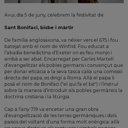
Avui, dia 5 de juny, celebrem la festivitat de:
Sant Bonifaci, bisbe i màrtir
De família anglosaxona, va néixer vers el 675 i fou
batejat amb el nom de Winfrid. Fou educat a
l’abadia benedictina d’Exeter on es feu monjo i
arribà a ser abat. Encarregat per Carles Martell
d’evangelitzar els pobles germans i convençut que
per donar eficàcia a la seva tasca calia una comissió
directa del papa, es dirigí a Roma. Allà el papa li
posà el nom de Bonifaci ("el qui fa el bé") i l’instruí
sobre la manera d’introduir als pobles germànics la
doctrina cristiana i la litúrgia.
Cap a l'any 719 va encetar una gran obra
d'evangelització de les terres germàniques i dels
països del voltant d’una forma molt enèrgica: allà