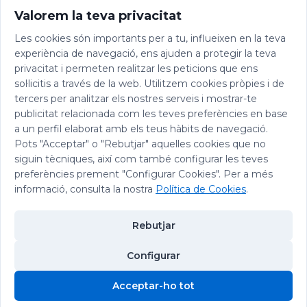
Valorem la teva privacitat
Les cookies són importants per a tu, influeixen en la teva
experiència de navegació, ens ajuden a protegir la teva
privacitat i permeten realitzar les peticions que ens
sol·licitis a través de la web. Utilitzem cookies pròpies i de
tercers per analitzar els nostres serveis i mostrar-te
publicitat relacionada com les teves preferències en base
a un perfil elaborat amb els teus hàbits de navegació.
Pots "Acceptar" o "Rebutjar" aquelles cookies que no
siguin tècniques, així com també configurar les teves
preferències prement "Configurar Cookies". Per a més
informació, consulta la nostra
Política de Cookies
.
Rebutjar
Configurar
© 2026 Abadia de Montserrat
Acceptar-ho tot
Avís legal
|
Política de privacitat
|
Política de Cookies
|
Política de
Cookies
Xarxes Socials