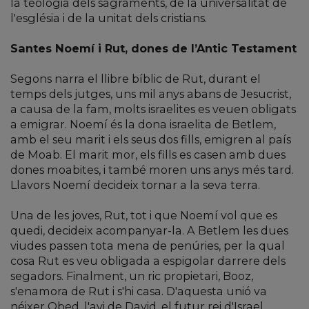
la teologia dels sagraments, de la universalitat de
l'església i de la unitat dels cristians.
Santes Noemí i Rut, dones de l’Antic Testament
Segons narra el llibre bíblic de Rut, durant el
temps dels jutges, uns mil anys abans de Jesucrist,
a causa de la fam, molts israelites es veuen obligats
a emigrar. Noemí és la dona israelita de Betlem,
amb el seu marit i els seus dos fills, emigren al país
de Moab. El marit mor, els fills es casen amb dues
dones moabites, i també moren uns anys més tard.
Llavors Noemí decideix tornar a la seva terra.
Una de les joves, Rut, tot i que Noemí vol que es
quedi, decideix acompanyar-la. A Betlem les dues
viudes passen tota mena de penúries, per la qual
cosa Rut es veu obligada a espigolar darrere dels
segadors. Finalment, un ric propietari, Booz,
s'enamora de Rut i s'hi casa. D'aquesta unió va
néixer Obed, l'avi de David, el futur rei d'Israel.