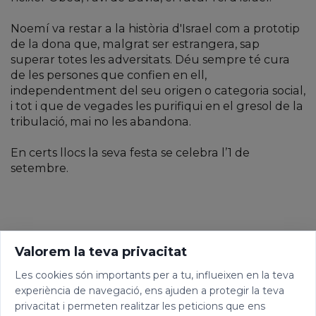
Noemí va restar a la història d'Israel com a prototip
de la dona que, malgrat ser estrangera, sap
superar totes les adversitats. Déu sempre té cura
de les persones que confien en ell,
independentment del seu origen o categoria social,
i tot i que de vegades les purifiqui en el gresol de la
tribulació, mai no les abandona.
En certs llocs la seva festa se celebra l’1 de
setembre.
Valorem la teva privacitat
Les cookies són importants per a tu, influeixen en la teva
experiència de navegació, ens ajuden a protegir la teva
privacitat i permeten realitzar les peticions que ens