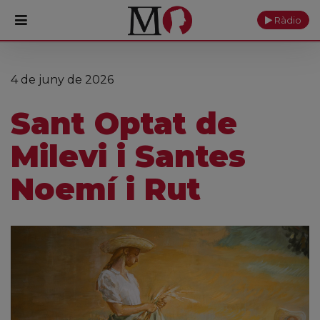
Ràdio
PORTADA
4 de juny de 2026
Monestir
Sant Optat de
Cultura
Milevi i Santes
Actualitat
Noemí i Rut
Fundació
Visita'ns
Ofrenes
Reserves