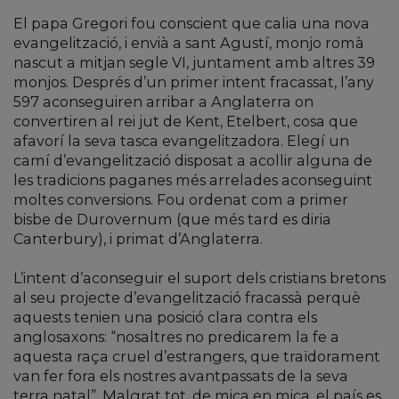
El papa Gregori fou conscient que calia una nova
evangelització, i envià a sant Agustí, monjo romà
nascut a mitjan segle VI, juntament amb altres 39
monjos. Després d’un primer intent fracassat, l’any
597 aconseguiren arribar a Anglaterra on
convertiren al rei jut de Kent, Etelbert, cosa que
afavorí la seva tasca evangelitzadora. Elegí un
camí d’evangelització disposat a acollir alguna de
les tradicions paganes més arrelades aconseguint
moltes conversions. Fou ordenat com a primer
bisbe de Durovernum (que més tard es diria
Canterbury), i primat d’Anglaterra.
L’intent d’aconseguir el suport dels cristians bretons
al seu projecte d’evangelització fracassà perquè
aquests tenien una posició clara contra els
anglosaxons: “nosaltres no predicarem la fe a
aquesta raça cruel d’estrangers, que traïdorament
van fer fora els nostres avantpassats de la seva
terra natal”. Malgrat tot, de mica en mica, el país es