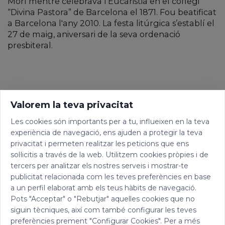
Morí mentre celebrava l’Eucaristia en el col·legi
“Divina Pastora” de Barcelona el 1871. Fou beatificat
a Barcelona l'any 2010. La festa litúrgica s’establí el
27 de maig, aniversari de la seva ordenació
presbiteral.
Valorem la teva privacitat
Les cookies són importants per a tu, influeixen en la teva
experiència de navegació, ens ajuden a protegir la teva
privacitat i permeten realitzar les peticions que ens
sol·licitis a través de la web. Utilitzem cookies pròpies i de
tercers per analitzar els nostres serveis i mostrar-te
publicitat relacionada com les teves preferències en base
a un perfil elaborat amb els teus hàbits de navegació.
Pots "Acceptar" o "Rebutjar" aquelles cookies que no
siguin tècniques, així com també configurar les teves
preferències prement "Configurar Cookies". Per a més