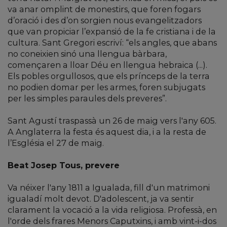
va anar omplint de monestirs, que foren fogars
d’oració i des d’on sorgien nous evangelitzadors
que van propiciar l’expansió de la fe cristiana i de la
cultura. Sant Gregori escriví: “els angles, que abans
no coneixien sinó una llengua bàrbara,
començaren a lloar Déu en llengua hebraica (...).
Els pobles orgullosos, que els prínceps de la terra
no podien domar per les armes, foren subjugats
per les simples paraules dels preveres”.
Sant Agustí traspassà un 26 de maig vers l'any 605.
A Anglaterra la festa és aquest dia, i a la resta de
l’Església el 27 de maig.
Beat Josep Tous, prevere
Va néixer l'any 1811 a Igualada, fill d'un matrimoni
igualadí molt devot. D'adolescent, ja va sentir
clarament la vocació a la vida religiosa. Professà, en
l'orde dels frares Menors Caputxins, i amb vint-i-dos