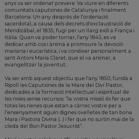
anys va ser ordenat prevere. Va viure en diferents
comunitats caputxines de Catalunya i finalment
Barcelona. Un any després de l'ordenació
sacerdotal, a causa dels decrets d'exclaustració de
Mendizábal, el 1835, fugí per un llarg exili a França i
Itàlia. Quan va poder tornar, l'any 1843, es va
dedicar amb cos i ànima a promoure la devoció
mariana i eucarística, i va conèixer personalment a
sant Antoni Maria Claret, que el va animar, a
evangelitzar la joventut.
Va ser amb aquest objectiu que l'any 1850, fundà a
Ripoll les Caputxines de la Mare del Diví Pastor,
dedicades a la formació intel·lectual i espiritual de
les noies sense recursos: “la vostra missió és fer que
totes les nenes que estan a càrrec vostre per a
l’ensenyament siguin dignes ovelletes de tan bona
Mara i Pastora Divina (...) i fer que no surtin mai de la
cleda del Bon Pastor Jesucrist”.