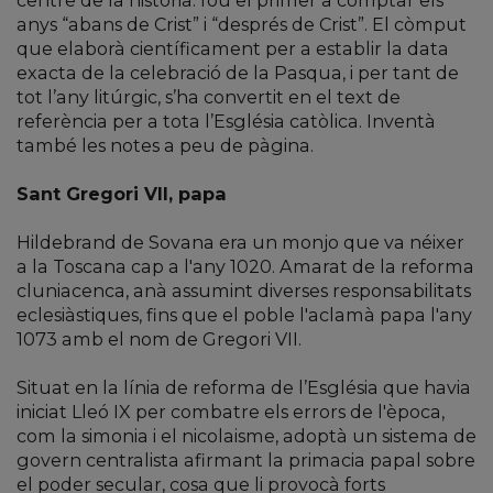
centre de la història: fou el primer a comptar els
anys “abans de Crist” i “després de Crist”. El còmput
que elaborà científicament per a establir la data
exacta de la celebració de la Pasqua, i per tant de
tot l’any litúrgic, s’ha convertit en el text de
referència per a tota l’Església catòlica. Inventà
també les notes a peu de pàgina.
Sant Gregori VII, papa
Hildebrand de Sovana era un monjo que va néixer
a la Toscana cap a l'any 1020. Amarat de la reforma
cluniacenca, anà assumint diverses responsabilitats
eclesiàstiques, fins que el poble l'aclamà papa l'any
1073 amb el nom de Gregori VII.
Situat en la línia de reforma de l’Església que havia
iniciat Lleó IX per combatre els errors de l'època,
com la simonia i el nicolaisme, adoptà un sistema de
govern centralista afirmant la primacia papal sobre
el poder secular, cosa que li provocà forts