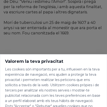
de Déu: “Veniu i estimeu l’Amor!”. Sospirà i pregà
per la reforma de l'església, i amb aquesta finalitat,
va escriure cartes al papa i altres dignataris.
Morí de tuberculosi un 25 de maig de 1607 a 40
anys i va ser enterrada al monestir que ara porta el
seu nom. Fou canonitzada el 1669.
Valorem la teva privacitat
Les cookies són importants per a tu, influeixen en la teva
experiència de navegació, ens ajuden a protegir la teva
privacitat i permeten realitzar les peticions que ens
sol·licitis a través de la web. Utilitzem cookies pròpies i de
tercers per analitzar els nostres serveis i mostrar-te
publicitat relacionada com les teves preferències en base
a un perfil elaborat amb els teus hàbits de navegació.
Pots "Acceptar" o "Rebutjar" aquelles cookies que no