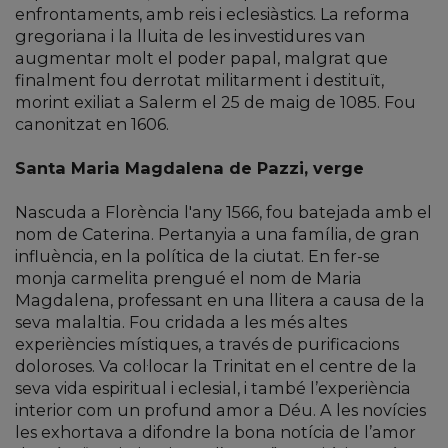
enfrontaments, amb reis i eclesiàstics. La reforma
gregoriana i la lluita de les investidures van
augmentar molt el poder papal, malgrat que
finalment fou derrotat militarment i destituït,
morint exiliat a Salerm el 25 de maig de 1085. Fou
canonitzat en 1606.
Santa Maria Magdalena de Pazzi, verge
Nascuda a Florència l'any 1566, fou batejada amb el
nom de Caterina. Pertanyia a una família, de gran
influència, en la política de la ciutat. En fer-se
monja carmelita prengué el nom de Maria
Magdalena, professant en una llitera a causa de la
seva malaltia. Fou cridada a les més altes
experiències místiques, a través de purificacions
doloroses. Va col·locar la Trinitat en el centre de la
seva vida espiritual i eclesial, i també l’experiència
interior com un profund amor a Déu. A les novícies
les exhortava a difondre la bona notícia de l’amor