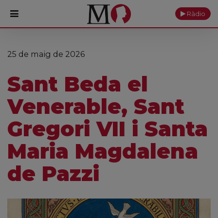
Ràdio
PORTADA
25 de maig de 2026
Monestir
Sant Beda el
Cultura
Venerable, Sant
Actualitat
Gregori VII i Santa
Fundació
Maria Magdalena
Visita'ns
de Pazzi
Ofrenes
Reserves