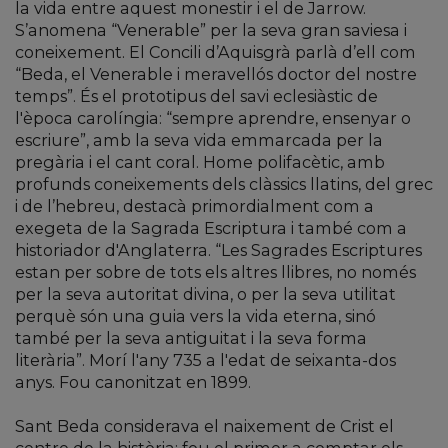
la vida entre aquest monestir i el de Jarrow.
S’anomena “Venerable” per la seva gran saviesa i
coneixement. El Concili d’Aquisgrà parlà d’ell com
“Beda, el Venerable i meravellós doctor del nostre
temps”. És el prototipus del savi eclesiàstic de
l'època carolíngia: “sempre aprendre, ensenyar o
escriure”, amb la seva vida emmarcada per la
pregària i el cant coral. Home polifacètic, amb
profunds coneixements dels clàssics llatins, del grec
i de l’hebreu, destacà primordialment com a
exegeta de la Sagrada Escriptura i també com a
historiador d'Anglaterra. “Les Sagrades Escriptures
estan per sobre de tots els altres llibres, no només
per la seva autoritat divina, o per la seva utilitat
perquè són una guia vers la vida eterna, sinó
també per la seva antiguitat i la seva forma
literària”. Morí l'any 735 a l'edat de seixanta-dos
anys. Fou canonitzat en 1899.
Sant Beda considerava el naixement de Crist el