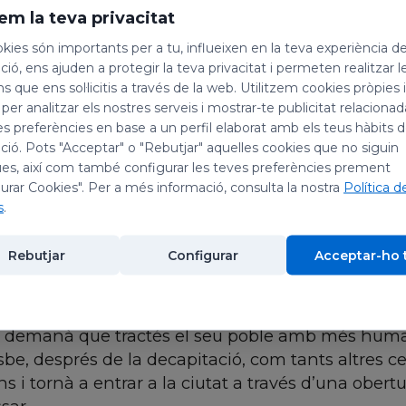
em la teva privacitat
kies són importants per a tu, influeixen en la teva experiència d
elebrem la festivitat dels sants: Desideri, bisbe i 
ió, ens ajuden a protegir la teva privacitat i permeten realitzar l
ns que ens sol·licitis a través de la web. Utilitzem cookies pròpies 
 per analitzar els nostres serveis i mostrar-te publicitat relacion
gres, bisbe i màrtir
es preferències en base a un perfil elaborat amb els teus hàbits 
ió. Pots "Acceptar" o "Rebutjar" aquelles cookies que no siguin
es, així com també configurar les teves preferències prement
ça, i va rebre l'educació a l'abadia de Sant Sinfori
urar Cookies". Per a més informació, consulta la nostra
Política d
angres, prop de Lió. Malgrat que no tenia gran p
s
.
tat i ignorància, no li van impedir convertir-se e
es.
Rebutjar
Configurar
Acceptar-ho 
 l’emperador Honori, oferí la vida pels seus fidels 
ar en un lloc que ara porta el seu nom (Saint-Diz
li demanà que tractés el seu poble amb més huma
sbe, després de la decapitació, com tants altres cef
 i tornà a entrar a la ciutat a través d’una obertu