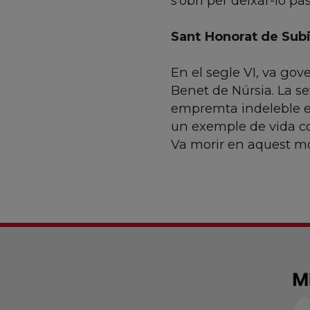
s’obrí per deixar-lo pas
Sant Honorat de Subi
En el segle VI, va gov
Benet de Núrsia. La se
empremta indeleble en 
un exemple de vida co
Va morir en aquest mon