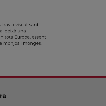
 havia viscut sant
ca, deixà una
en tota Europa, essent
de monjos i monges.