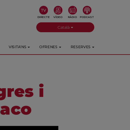
DIRECTE
VÍDEO
RÀDIO
PODCAST
Català
VISITA'NS
OFRENES
RESERVES
res i
iaco