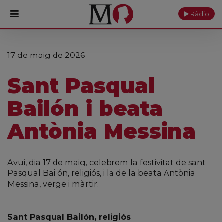
Ràdio
PORTADA
17 de maig de 2026
Monestir
Sant Pasqual
Cultura
Bailón i beata
Actualitat
Antònia Messina
Fundació
Avui, dia 17 de maig, celebrem la festivitat de sant
Visita'ns
Pasqual Bailón, religiós, i la de la beata Antònia
Messina, verge i màrtir.
Ofrenes
Reserves
Sant Pasqual Bailón, religiós