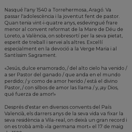
Nasqué l'any 1540 a Torrehermosa, Aragó. Va
passar l'adolescència i la joventut fent de pastor.
Quan tenia vint-i-quatre anys, esdevingué frare
menor al convent reformat de la Mare de Déu de
Loreto, a València, on sobresortí per la seva pietat,
esperit de treball i servei als altres. Excel·lí
especialment en la devoció a la Verge Maria i al
Santíssim Sagrament.
«Jesús, dulce enamorado, / del alto cielo ha venido /
a ser Pastor del ganado / que anda en el mundo
perdido; / y como de amor herido / está el divino
Pastor, / con silbos de amor las llama / y, ¡ay Dios,
qué fuerza de amor!»
Després d'estar en diversos convents del País
Valencià, els darrers anys de la seva vida va fixar la
seva residència a Vila-real, on deixà un gran record i
on es trobà amb «la germana mort» el 17 de maig