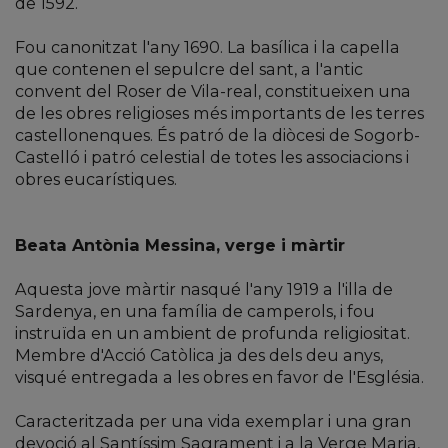
de 1592.
Fou canonitzat l'any 1690. La basílica i la capella
que contenen el sepulcre del sant, a l'antic
convent del Roser de Vila-real, constitueixen una
de les obres religioses més importants de les terres
castellonenques. És patró de la diòcesi de Sogorb-
Castelló i patró celestial de totes les associacions i
obres eucarístiques.
Beata Antònia Messina, verge i màrtir
Aquesta jove màrtir nasqué l'any 1919 a l'illa de
Sardenya, en una família de camperols, i fou
instruïda en un ambient de profunda religiositat.
Membre d'Acció Catòlica ja des dels deu anys,
visqué entregada a les obres en favor de l'Església.
Caracteritzada per una vida exemplar i una gran
devoció al Santíssim Sagrament i a la Verge Maria,