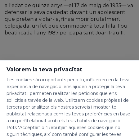
a l'edat de quinze anys —el 17 de maig de 1935— va
defensar la seva castedat davant un adolescent
que pretenia violar-la, fins a morir brutalment
colpejada, un fet que commocionà tota l’illa. Fou
beatificada l'any 1987 pel papa sant Joan Pau II.
Valorem la teva privacitat
Les cookies són importants per a tu, influeixen en la teva
experiència de navegació, ens ajuden a protegir la teva
privacitat i permeten realitzar les peticions que ens
sol·licitis a través de la web. Utilitzem cookies pròpies i de
tercers per analitzar els nostres serveis i mostrar-te
publicitat relacionada com les teves preferències en base
a un perfil elaborat amb els teus hàbits de navegació.
Pots "Acceptar" o "Rebutjar" aquelles cookies que no
siguin tècniques, així com també configurar les teves