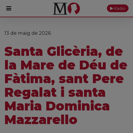
Ràdio
PORTADA
13 de maig de 2026
Monestir
Santa Glicèria, de
Cultura
la Mare de Déu de
Actualitat
Fàtima, sant Pere
Fundació
Regalat i santa
Visita'ns
Maria Dominica
Ofrenes
Mazzarello
Reserves