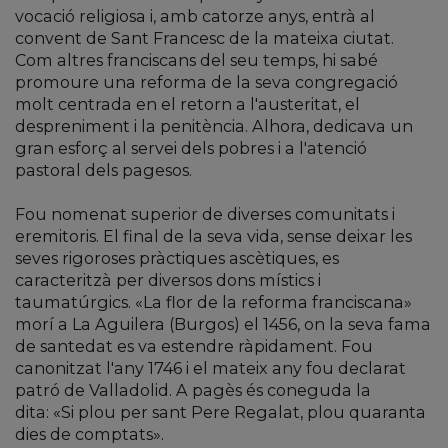
vocació religiosa i, amb catorze anys, entrà al
convent de Sant Francesc de la mateixa ciutat.
Com altres franciscans del seu temps, hi sabé
promoure una reforma de la seva congregació
molt centrada en el retorn a l'austeritat, el
despreniment i la penitència. Alhora, dedicava un
gran esforç al servei dels pobres i a l'atenció
pastoral dels pagesos.
Fou nomenat superior de diverses comunitats i
eremitoris. El final de la seva vida, sense deixar les
seves rigoroses pràctiques ascètiques, es
caracteritzà per diversos dons místics i
taumatúrgics. «La flor de la reforma franciscana»
morí a La Aguilera (Burgos) el 1456, on la seva fama
de santedat es va estendre ràpidament. Fou
canonitzat l'any 1746 i el mateix any fou declarat
patró de Valladolid. A pagès és coneguda la
dita: «Si plou per sant Pere Regalat, plou quaranta
dies de comptats».