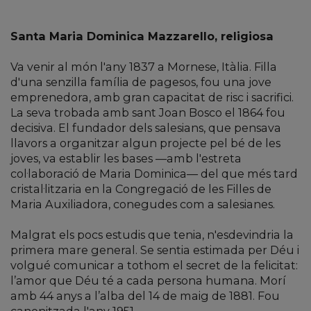
Santa Maria Dominica Mazzarello, religiosa
Va venir al món l'any 1837 a Mornese, Itàlia. Filla
d'una senzilla família de pagesos, fou una jove
emprenedora, amb gran capacitat de risc i sacrifici.
La seva trobada amb sant Joan Bosco el 1864 fou
decisiva. El fundador dels salesians, que pensava
llavors a organitzar algun projecte pel bé de les
joves, va establir les bases —amb l'estreta
col·laboració de Maria Dominica— del que més tard
cristal·litzaria en la Congregació de les Filles de
Maria Auxiliadora, conegudes com a salesianes.
Malgrat els pocs estudis que tenia, n'esdevindria la
primera mare general. Se sentia estimada per Déu i
volgué comunicar a tothom el secret de la felicitat:
l’amor que Déu té a cada persona humana. Morí
amb 44 anys a l’alba del 14 de maig de 1881. Fou