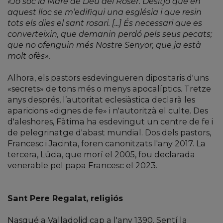
«Jo soc la Mare de Déu del Roser. Desitjo que en
aquest lloc se m’edifiqui una església i que resin
tots els dies el sant rosari. [...] És necessari que es
converteixin, que demanin perdó pels seus pecats;
que no ofenguin més Nostre Senyor, que ja està
molt ofès».
Alhora, els pastors esdevingueren dipositaris d'uns
«secrets» de tons més o menys apocalíptics. Tretze
anys després, l’autoritat eclesiàstica declarà les
aparicions «dignes de fe» i n'autoritzà el culte. Des
d'aleshores, Fàtima ha esdevingut un centre de fe i
de pelegrinatge d'abast mundial. Dos dels pastors,
Francesc i Jacinta, foren canonitzats l'any 2017. La
tercera, Lúcia, que morí el 2005, fou declarada
venerable pel papa Francesc el 2023.
Sant Pere Regalat, religiós
Nasqué a Valladolid cap a l'any 1390. Sentí la