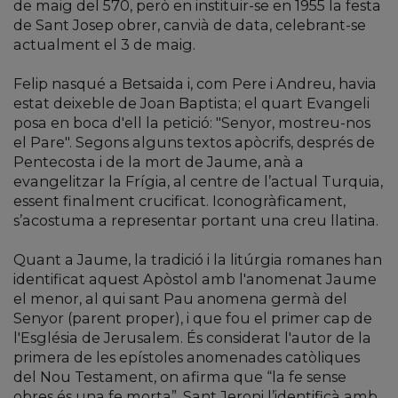
de maig del 570, però en instituir-se en 1955 la festa
de Sant Josep obrer, canvià de data, celebrant-se
actualment el 3 de maig.
Felip nasqué a Betsaida i, com Pere i Andreu, havia
estat deixeble de Joan Baptista; el quart Evangeli
posa en boca d'ell la petició: "Senyor, mostreu-nos
el Pare". Segons alguns textos apòcrifs, després de
Pentecosta i de la mort de Jaume, anà a
evangelitzar la Frígia, al centre de l’actual Turquia,
essent finalment crucificat. Iconogràficament,
s’acostuma a representar portant una creu llatina.
Quant a Jaume, la tradició i la litúrgia romanes han
identificat aquest Apòstol amb l'anomenat Jaume
el menor, al qui sant Pau anomena germà del
Senyor (parent proper), i que fou el primer cap de
l'Església de Jerusalem. És considerat l'autor de la
primera de les epístoles anomenades catòliques
del Nou Testament, on afirma que “la fe sense
obres és una fe morta”. Sant Jeroni l’identificà amb