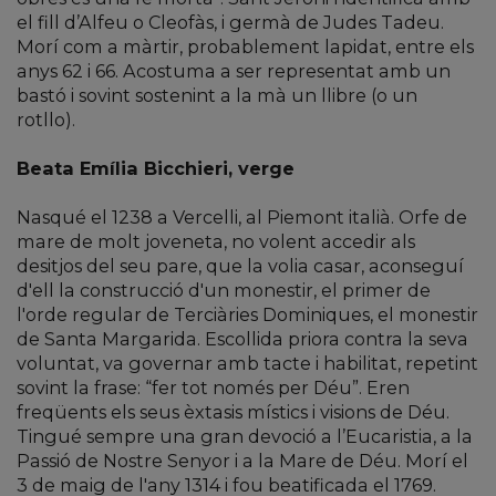
el fill d’Alfeu o Cleofàs, i germà de Judes Tadeu.
Morí com a màrtir, probablement lapidat, entre els
anys 62 i 66. Acostuma a ser representat amb un
bastó i sovint sostenint a la mà un llibre (o un
rotllo).
Beata Emília Bicchieri, verge
Nasqué el 1238 a Vercelli, al Piemont italià. Orfe de
mare de molt joveneta, no volent accedir als
desitjos del seu pare, que la volia casar, aconseguí
d'ell la construcció d'un monestir, el primer de
l'orde regular de Terciàries Dominiques, el monestir
de Santa Margarida. Escollida priora contra la seva
voluntat, va governar amb tacte i habilitat, repetint
sovint la frase: “fer tot només per Déu”. Eren
freqüents els seus èxtasis místics i visions de Déu.
Tingué sempre una gran devoció a l’Eucaristia, a la
Passió de Nostre Senyor i a la Mare de Déu. Morí el
3 de maig de l'any 1314 i fou beatificada el 1769.