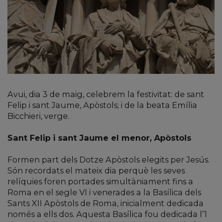
Avui, dia 3 de maig, celebrem la festivitat: de sant
Felip i sant Jaume, Apòstols; i de la beata Emília
Bicchieri, verge.
Sant Felip i sant Jaume el menor, Apòstols
Formen part dels Dotze Apòstols elegits per Jesús.
Són recordats el mateix dia perquè les seves
relíquies foren portades simultàniament fins a
Roma en el segle VI i venerades a la Basílica dels
Sants XII Apòstols de Roma, inicialment dedicada
només a ells dos. Aquesta Basílica fou dedicada l’1