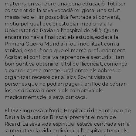
materns, on va rebre una bona educació. Tot i ser
conscient de la seva vocació religiosa, una salut
massa feble li impossibilità l'entrada al convent,
motiu pel qual decidí estudiar medicina a la
Universitat de Pavia i a l'hospital de Milà. Quan
encara no havia finalitzat els estudis, esclatà la
Primera Guerra Mundial i fou mobilitzat com a
sanitari, experiència que el marcà profundament.
Acabat el conflicte, va reprendre els estudis i, tan
bon punt va obtenir el títol de llicenciat, començà
a exercir com a metge rural entre els pobres i a
organitzar recesos per a laics. Sovint visitava
persones que no podien pagar i, en lloc de cobrar-
los, els deixava diners o els comprava els
medicaments de la seva butxaca.
El 1927 ingressà a l'orde Hospitalari de Sant Joan de
Déu a la ciutat de Brescia, prenent el nom de
Ricard. La seva vida espiritual estava centrada en la
santedat en la vida ordinària: a l’hospital atenia els