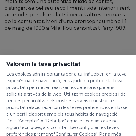
malalts com una autèntica missió de caritat,
distingint-se pel seu recolliment i vida interior, i sent
un model per als malalts i per als altres germans
de la comunitat. Morí d'una broncopneumònia l'1
de maig de 1930 a Milà. Fou canonitzat l'any 1989.
Valorem la teva privacitat
Les cookies són importants per a tu, influeixen en la teva
experiència de navegació, ens ajuden a protegir la teva
privacitat i permeten realitzar les peticions que ens
sol·licitis a través de la web. Utilitzem cookies pròpies i de
tercers per analitzar els nostres serveis i mostrar-te
publicitat relacionada com les teves preferències en base
a un perfil elaborat amb els teus hàbits de navegació.
Pots "Acceptar" o "Rebutjar" aquelles cookies que no
siguin tècniques, així com també configurar les teves
preferències prement "Configurar Cookies". Per a més