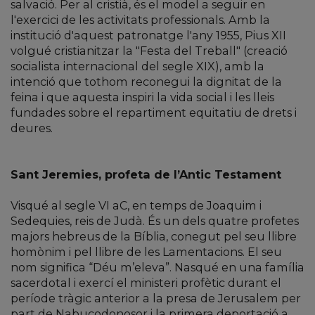
salvació. Per al cristià, és el model a seguir en
l'exercici de les activitats professionals. Amb la
institució d'aquest patronatge l'any 1955, Pius XII
volgué cristianitzar la "Festa del Treball" (creació
socialista internacional del segle XIX), amb la
intenció que tothom reconegui la dignitat de la
feina i que aquesta inspiri la vida social i les lleis
fundades sobre el repartiment equitatiu de drets i
deures.
Sant Jeremies, profeta de l’Antic Testament
Visqué al segle VI aC, en temps de Joaquim i
Sedequies, reis de Judà. És un dels quatre profetes
majors hebreus de la Bíblia, conegut pel seu llibre
homònim i pel llibre de les Lamentacions. El seu
nom significa “Déu m’eleva”. Nasqué en una família
sacerdotal i exercí el ministeri profètic durant el
període tràgic anterior a la presa de Jerusalem per
part de Nabucodonosor i la primera deportació a