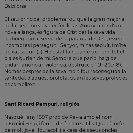
Babilònia.
El seu principal problema fou que la gran majoria
de la gent no va voler fer-li cas. Anunciador d'una
nova aliança, és figura de Crist per la seva vida
d'abnegació al servei de la paraula de Déu, essent
incomprès i perseguit: “Senyor, m’has seduït, i m’he
deixat seduir (...). He estat la riota de tothom, tot el
dia es burlen de mi. Sempre que parlo, haig de
cridar i anunciar: violència, destrucció!” (Jr 20,7-8).
Només després de la seva mort fou reconeguda la
santedat d’aquest profeta, quan les seves profecies
es compliren.
Sant Ricard Pampuri, religiós
Nasqué l'any 1897 prop de Pavia amb el nom
d'Ermini Felip, i fou el desè d'onze fills. Quedà orfe
de molt jove i fou acollit a casa dels seus oncles