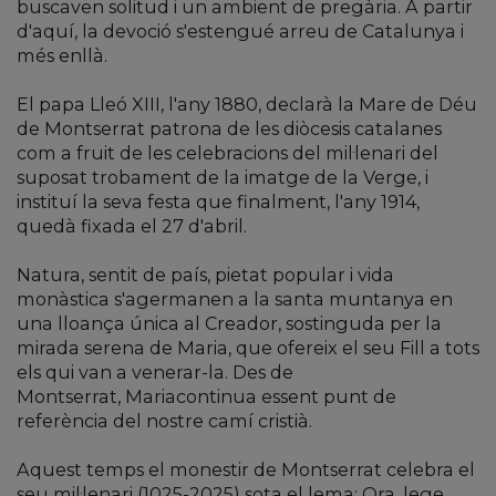
buscaven solitud i un ambient de pregària. A partir
d'aquí, la devoció s'estengué arreu de Catalunya i
més enllà.
El papa Lleó XIII, l'any 1880, declarà la Mare de Déu
de Montserrat patrona de les diòcesis catalanes
com a fruit de les celebracions del mil·lenari del
suposat trobament de la imatge de la Verge, i
instituí la seva festa que finalment, l'any 1914,
quedà fixada el 27 d'abril.
Natura, sentit de país, pietat popular i vida
monàstica s'agermanen a la santa muntanya en
una lloança única al Creador, sostinguda per la
mirada serena de Maria, que ofereix el seu Fill a tots
els qui van a venerar-la. Des de
Montserrat, Mariacontinua essent punt de
referència del nostre camí cristià.
Aquest temps el monestir de Montserrat celebra el
seu mil·lenari (1025-2025) sota el lema: Ora, lege,