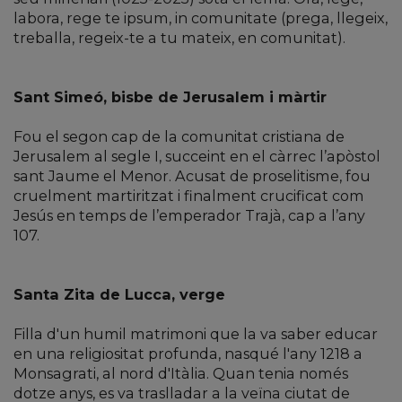
labora, rege te ipsum, in comunitate (prega, llegeix,
treballa, regeix-te a tu mateix, en comunitat).
Sant Simeó, bisbe de Jerusalem i màrtir
Fou el segon cap de la comunitat cristiana de
Jerusalem al segle I, succeint en el càrrec l’apòstol
sant Jaume el Menor. Acusat de proselitisme, fou
cruelment martiritzat i finalment crucificat com
Jesús en temps de l’emperador Trajà, cap a l’any
107.
Santa Zita de Lucca, verge
Filla d'un humil matrimoni que la va saber educar
en una religiositat profunda, nasqué l'any 1218 a
Monsagrati, al nord d'Itàlia. Quan tenia només
dotze anys, es va traslladar a la veïna ciutat de