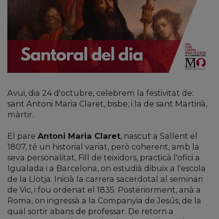
Avui, dia 24 d'octubre, celebrem la festivitat de:
sant Antoni Maria Claret, bisbe; i la de sant Martirià,
màrtir.
El pare
Antoni Maria Claret
, nascut a Sallent el
1807, té un historial variat, però coherent, amb la
seva personalitat, Fill de teixidors, practicà l'ofici a
Igualada i a Barcelona, on estudià dibuix a l'escola
de la Llotja. Inicià la carrera sacerdotal al seminari
de Vic, i fou ordenat el 1835. Posteriorment, anà a
Roma, on ingressà a la Companyia de Jesús, de la
qual sortir abans de professar. De retorn a