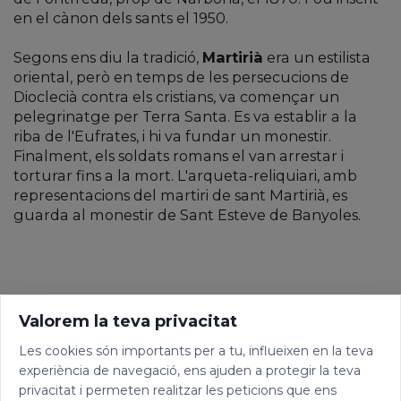
en el cànon dels sants el 1950.
Segons ens diu la tradició,
Martirià
era un estilista
oriental, però en temps de les persecucions de
Dioclecià contra els cristians, va començar un
pelegrinatge per Terra Santa. Es va establir a la
riba de l'Eufrates, i hi va fundar un monestir.
Finalment, els soldats romans el van arrestar i
torturar fins a la mort. L'arqueta-reliquiari, amb
representacions del martiri de sant Martirià, es
guarda al monestir de Sant Esteve de Banyoles.
Valorem la teva privacitat
Les cookies són importants per a tu, influeixen en la teva
experiència de navegació, ens ajuden a protegir la teva
privacitat i permeten realitzar les peticions que ens