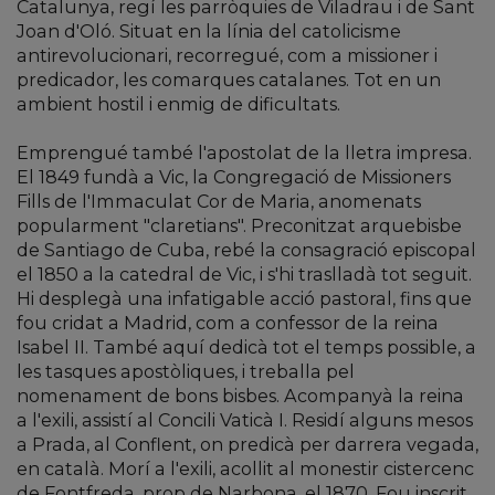
Catalunya, regí les parròquies de Viladrau i de Sant
Joan d'Oló. Situat en la línia del catolicisme
antirevolucionari, recorregué, com a missioner i
predicador, les comarques catalanes. Tot en un
ambient hostil i enmig de dificultats.
Emprengué també l'apostolat de la lletra impresa.
El 1849 fundà a Vic, la Congregació de Missioners
Fills de l'Immaculat Cor de Maria, anomenats
popularment "claretians". Preconitzat arquebisbe
de Santiago de Cuba, rebé la consagració episcopal
el 1850 a la catedral de Vic, i s'hi traslladà tot seguit.
Hi desplegà una infatigable acció pastoral, fins que
fou cridat a Madrid, com a confessor de la reina
Isabel II. També aquí dedicà tot el temps possible, a
les tasques apostòliques, i treballa pel
nomenament de bons bisbes. Acompanyà la reina
a l'exili, assistí al Concili Vaticà I. Residí alguns mesos
a Prada, al Conflent, on predicà per darrera vegada,
en català. Morí a l'exili, acollit al monestir cistercenc
de Fontfreda, prop de Narbona, el 1870. Fou inscrit