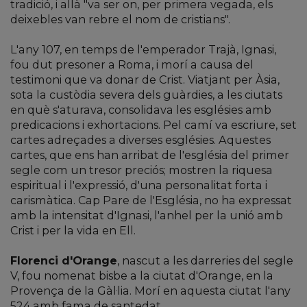
tradició, i allà "va ser on, per primera vegada, els
deixebles van rebre el nom de cristians".
L'any 107, en temps de l'emperador Trajà, Ignasi,
fou dut presoner a Roma, i morí a causa del
testimoni que va donar de Crist. Viatjant per Àsia,
sota la custòdia severa dels guàrdies, a les ciutats
en què s'aturava, consolidava les esglésies amb
predicacions i exhortacions. Pel camí va escriure, set
cartes adreçades a diverses esglésies. Aquestes
cartes, que ens han arribat de l'església del primer
segle com un tresor preciós; mostren la riquesa
espiritual i l'expressió, d'una personalitat forta i
carismàtica. Cap Pare de l'Església, no ha expressat
amb la intensitat d'Ignasi, l'anhel per la unió amb
Crist i per la vida en Ell.
Florenci d'Orange
, nascut a les darreries del segle
V, fou nomenat bisbe a la ciutat d'Orange, en la
Provença de la Gàl·lia. Morí en aquesta ciutat l'any
524 amb fama de santedat.