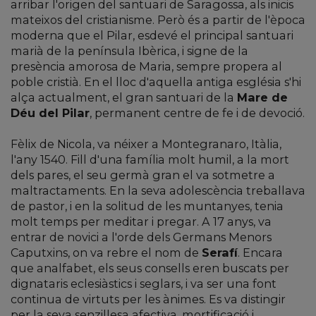
arribar l'origen del santuari de Saragossa, als inicis
mateixos del cristianisme. Però és a partir de l'època
moderna que el Pilar, esdevé el principal santuari
marià de la península Ibèrica, i signe de la
presència amorosa de Maria, sempre propera al
poble cristià. En el lloc d'aquella antiga església s'hi
alça actualment, el gran santuari de la
Mare de
Déu del Pilar
, permanent centre de fe i de devoció.
Fèlix de Nicola, va néixer a Montegranaro, Itàlia,
l'any 1540. Fill d'una família molt humil, a la mort
dels pares, el seu germà gran el va sotmetre a
maltractaments. En la seva adolescència treballava
de pastor, i en la solitud de les muntanyes, tenia
molt temps per meditar i pregar. A 17 anys, va
entrar de novici a l'orde dels Germans Menors
Caputxins, on va rebre el nom de
Serafí
. Encara
que analfabet, els seus consells eren buscats per
dignataris eclesiàstics i seglars, i va ser una font
continua de virtuts per les ànimes. Es va distingir
per la seva senzillesa afectiva, mortificació i