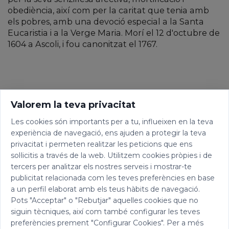
obediència, així com per la caritat que tenia amb
els pobres, amb una devoció especial a la Santa
Eucaristia i a la Verge Maria. Morí el 12 d'octubre de
1604 a Ascoli, i fou canonitzat el 1767.
Valorem la teva privacitat
Les cookies són importants per a tu, influeixen en la teva
experiència de navegació, ens ajuden a protegir la teva
privacitat i permeten realitzar les peticions que ens
sol·licitis a través de la web. Utilitzem cookies pròpies i de
tercers per analitzar els nostres serveis i mostrar-te
publicitat relacionada com les teves preferències en base
a un perfil elaborat amb els teus hàbits de navegació.
Pots "Acceptar" o "Rebutjar" aquelles cookies que no
siguin tècniques, així com també configurar les teves
preferències prement "Configurar Cookies". Per a més