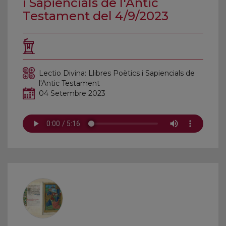
i Sapiencials de l'Antic
Testament del 4/9/2023
Lectio Divina: Llibres Poètics i Sapiencials de
l'Antic Testament
04 Setembre 2023