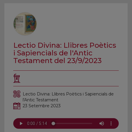
Lectio Divina: Llibres Poètics
i Sapiencials de l'Antic
Testament del 23/9/2023
Lectio Divina: Llibres Poètics i Sapiencials de
l'Antic Testament
23 Setembre 2023