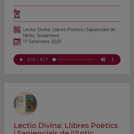
Lectio Divina: Llibres Poètics i Sapiencials de
l'Antic Testament
17 Setembre 2023
Lectio Divina: Llibres Poètics
i Sapiencials de l'Antic