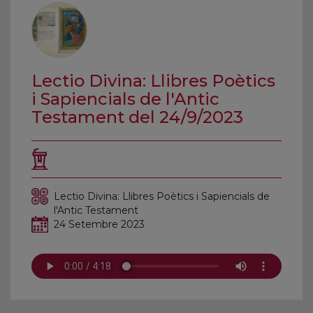
Lectio Divina: Llibres Poètics
i Sapiencials de l'Antic
Testament del 24/9/2023
Lectio Divina: Llibres Poètics i Sapiencials de
l'Antic Testament
24 Setembre 2023