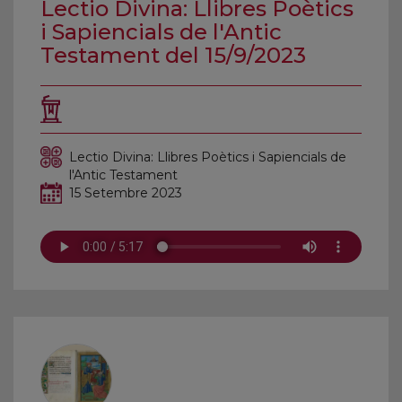
Lectio Divina: Llibres Poètics
i Sapiencials de l'Antic
Testament del 15/9/2023
Lectio Divina: Llibres Poètics i Sapiencials de
l'Antic Testament
15 Setembre 2023