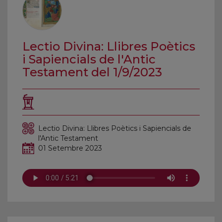
Lectio Divina: Llibres Poètics
i Sapiencials de l'Antic
Testament del 1/9/2023
Lectio Divina: Llibres Poètics i Sapiencials de
l'Antic Testament
01 Setembre 2023