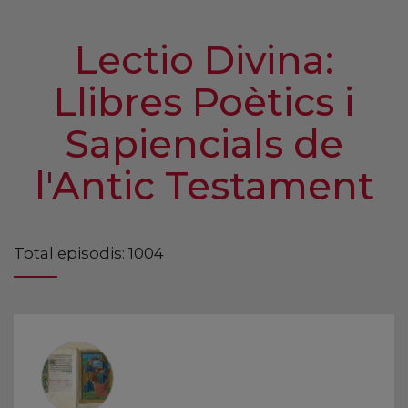
Lectio Divina:
Llibres Poètics i
Sapiencials de
l'Antic Testament
Total episodis: 1004