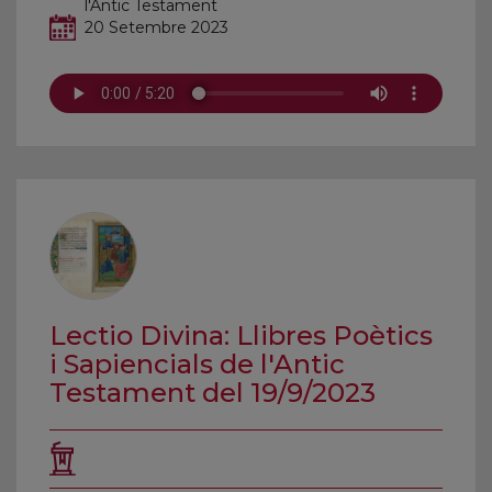
l'Antic Testament
20 Setembre 2023
Lectio Divina: Llibres Poètics
i Sapiencials de l'Antic
Testament del 19/9/2023