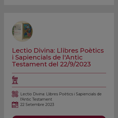
Lectio Divina: Llibres Poètics
i Sapiencials de l'Antic
Testament del 22/9/2023
Lectio Divina: Llibres Poètics i Sapiencials de
l'Antic Testament
22 Setembre 2023