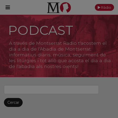
Ràdio
PODCAST
PORTADA
Monestir
A través de Montserrat Radio t'acostem el
dia a dia de l'Abadia de Montserrat:
Cultura
informatius diaris, música, seguiment de
les litúrgies i tot allò que acosta el dia a dia
Actualitat
de l'abadia als nostres oients!
Fundació
Visita'ns
Ofrenes
Reserves