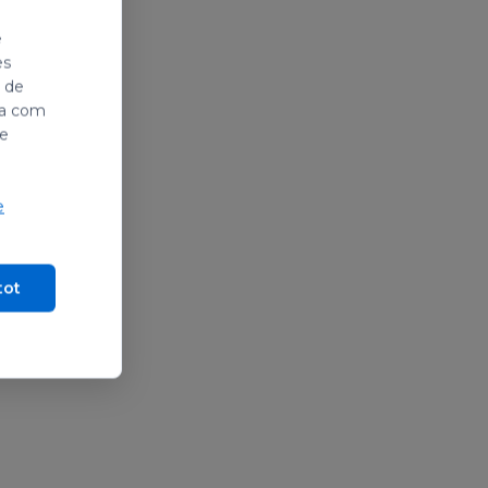
e
es
i de
ada com
de
e
tot