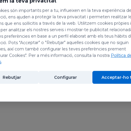
em la teva privacitat
kies són importants per a tu, influeixen en la teva experiència d
ió, ens ajuden a protegir la teva privacitat i permeten realitzar l
ns que ens sol·licitis a través de la web. Utilitzem cookies pròpies 
 per analitzar els nostres serveis i mostrar-te publicitat relacion
es preferències en base a un perfil elaborat amb els teus hàbits 
ió. Pots "Acceptar" o "Rebutjar" aquelles cookies que no siguin
es, així com també configurar les teves preferències prement
urar Cookies". Per a més informació, consulta la nostra
Política d
s
.
Rebutjar
Configurar
Acceptar-ho 