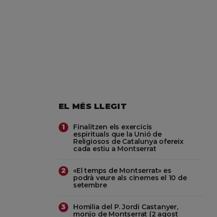
EL MÉS LLEGIT
Finalitzen els exercicis
1
espirituals que la Unió de
Religiosos de Catalunya ofereix
cada estiu a Montserrat
«El temps de Montserrat» es
2
podrà veure als cinemes el 10 de
setembre
Homilia del P. Jordi Castanyer,
3
monjo de Montserrat (2 agost