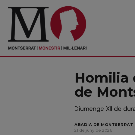
PORTADA
Monestir
Cultura
Homilia 
Actualitat
de Monts
Fundació
Visita'ns
Diumenge XII de duran
Ofrenes
ABADIA DE MONTSERRAT 
Reserves
21 de juny de 2026