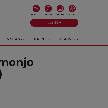
DIRECTE
VÍDEO
RÀDIO
PODCAST
Català
VISITA'NS
OFRENES
RESERVES
, monjo
)