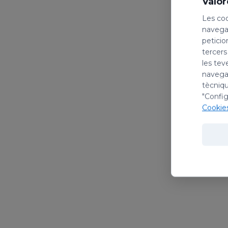
Valor
Les coo
navegac
peticio
tercers
les tev
navegac
tècniqu
"Config
Cookie