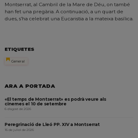
Montserrat, al Cambril de la Mare de Déu, on també
han fet una pregària. A continuació, a un quart de
dues, s’ha celebrat una Eucaristia a la mateixa basílica.
ETIQUETES
General
ARA A PORTADA
«El temps de Montserrat» es podrà veure als
cinemes el 10 de setembre
6 d'agost de 2026
Peregrinació de Lleó PP. XIV a Montserrat
16 de juliol de 2026