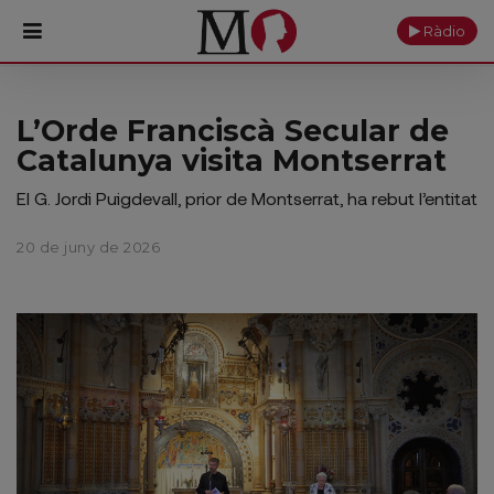
Ràdio
PORTADA
L’Orde Franciscà Secular de
Catalunya visita Montserrat
Monestir
El G. Jordi Puigdevall, prior de Montserrat, ha rebut l’entitat
Cultura
20 de juny de 2026
Actualitat
Fundació
Visita'ns
Ofrenes
Reserves