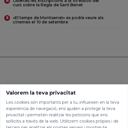
Obertes les inscripcions a la VII edició del
4
curs sobre la Regla de Sant Benet
«El temps de Montserrat» es podrà veure als
5
cinemes el 10 de setembre
Valorem la teva privacitat
Les cookies són importants per a tu, influeixen en la teva
experiència de navegació, ens ajuden a protegir la teva
privacitat i permeten realitzar les peticions que ens
sol·licitis a través de la web. Utilitzem cookies pròpies i de
tercers per analitzar els nostres serveis i mostrar-te