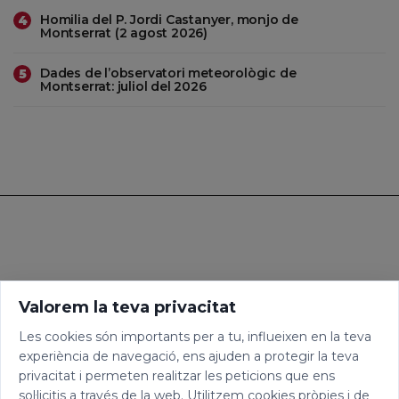
Homilia del P. Jordi Castanyer, monjo de
4
Montserrat (2 agost 2026)
Dades de l’observatori meteorològic de
5
Montserrat: juliol del 2026
Valorem la teva privacitat
Les cookies són importants per a tu, influeixen en la teva
experiència de navegació, ens ajuden a protegir la teva
privacitat i permeten realitzar les peticions que ens
sol·licitis a través de la web. Utilitzem cookies pròpies i de