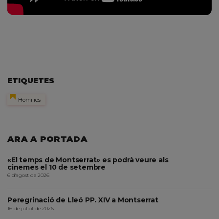
ETIQUETES
Homilies
ARA A PORTADA
«El temps de Montserrat» es podrà veure als
cinemes el 10 de setembre
6 d'agost de 2026
Peregrinació de Lleó PP. XIV a Montserrat
16 de juliol de 2026