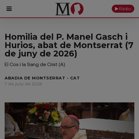
Ràdio
PORTADA
Homilia del P. Manel Gasch i
Hurios, abat de Montserrat (7
Monestir
de juny de 2026)
Cultura
El Cos i la Sang de Crist (A)
Actualitat
ABADIA DE MONTSERRAT - CAT
7 de juny de 2026
Fundació
Visita'ns
Ofrenes
Reserves