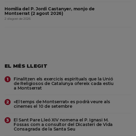
Homilia del P. Jordi Castanyer, monjo de
Montserrat (2 agost 2026)
2 d'agost de 2026
EL MÉS LLEGIT
Finalitzen els exercicis espirituals que la Unió
1
de Religiosos de Catalunya ofereix cada estiu
a Montserrat
«El temps de Montserrat» es podrà veure als
2
cinemes el 10 de setembre
El Sant Pare Lleó XIV nomena el P. Ignasi M.
3
Fossas com a consultor del Dicasteri de Vida
Consagrada de la Santa Seu