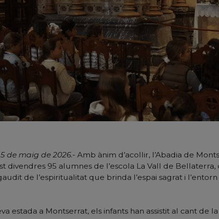
15 de maig de 2026
.- Amb ànim d’acollir, l’Abadia de Mont
t divendres 95 alumnes de l’escola La Vall de Bellaterra,
audit de l’espiritualitat que brinda l’espai sagrat i l’entorn
va estada a Montserrat, els infants han assistit al cant de l