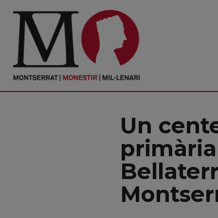
PORTADA
Monestir
Cultura
Un cent
Actualitat
primària
Fundació
Bellater
Visita'ns
Montser
Ofrenes
Reserves