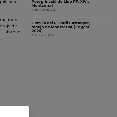
Peregrinació de Lleó PP. XIV a
guit, han
Montserrat
16 de juliol de 2026
actualment
Homilia del P. Jordi Castanyer,
 projecte
monjo de Montserrat (2 agost
2026)
seus alumnes
2 d'agost de 2026