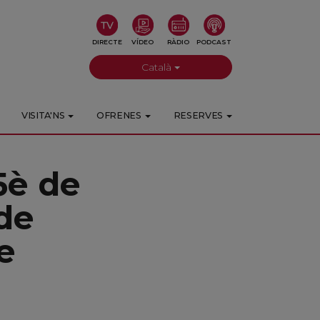
DIRECTE
VÍDEO
RÀDIO
PODCAST
Català
VISITA'NS
OFRENES
RESERVES
5è de
 de
e