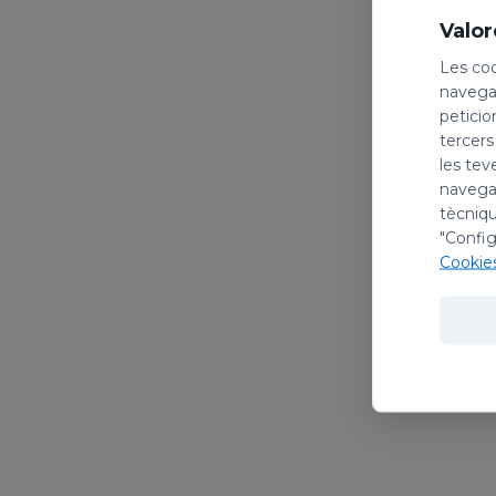
Valor
Les coo
navegac
peticio
tercers
les tev
navegac
tècniqu
"Config
Cookie