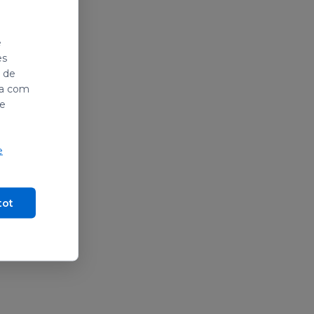
e
es
i de
ada com
de
e
tot