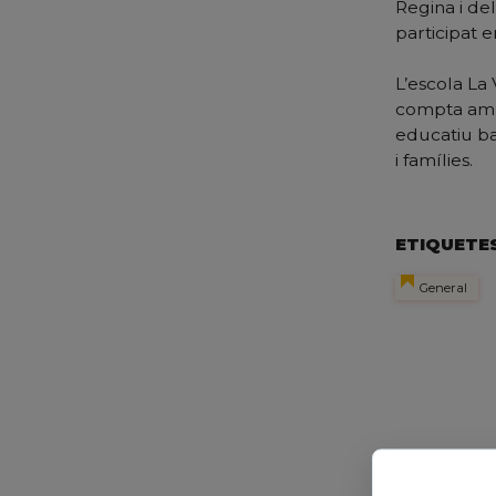
Regina i del
participat 
L’escola La
compta amb 
educatiu bas
i famílies.
ETIQUETE
General