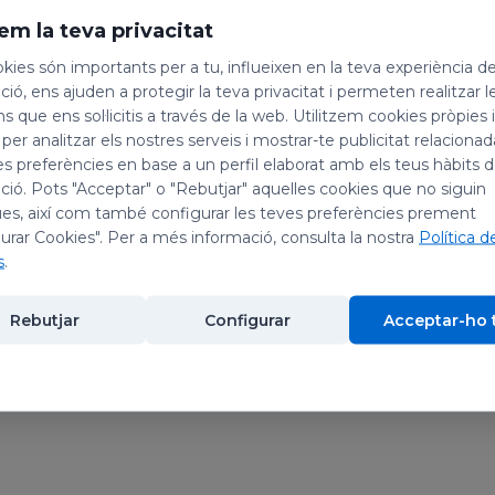
em la teva privacitat
kies són importants per a tu, influeixen en la teva experiència d
ió, ens ajuden a protegir la teva privacitat i permeten realitzar l
ns que ens sol·licitis a través de la web. Utilitzem cookies pròpies 
 per analitzar els nostres serveis i mostrar-te publicitat relacion
es preferències en base a un perfil elaborat amb els teus hàbits 
ió. Pots "Acceptar" o "Rebutjar" aquelles cookies que no siguin
es, així com també configurar les teves preferències prement
urar Cookies". Per a més informació, consulta la nostra
Política d
s
.
Rebutjar
Configurar
Acceptar-ho 