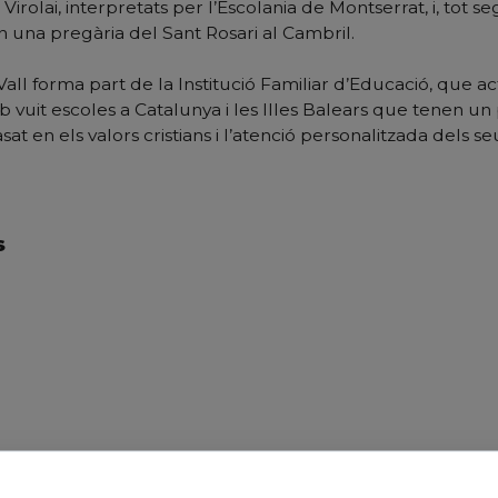
 Virolai, interpretats per l’Escolania de Montserrat, i, tot se
en una pregària del Sant Rosari al Cambril.
 Vall forma part de la Institució Familiar d’Educació, que 
vuit escoles a Catalunya i les Illes Balears que tenen un
at en els valors cristians i l’atenció personalitzada dels 
S