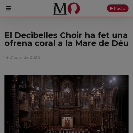
Ràdio
PORTADA
El Decibelles Choir ha fet una
ofrena coral a la Mare de Déu
Monestir
14 d'abril de 2026
Cultura
Actualitat
Fundació
Visita'ns
Ofrenes
Reserves