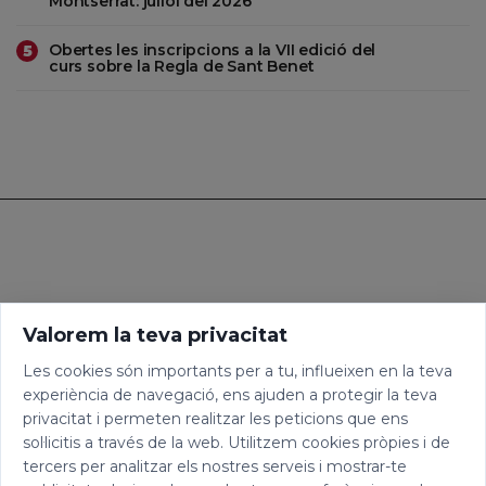
Montserrat: juliol del 2026
Obertes les inscripcions a la VII edició del
5
curs sobre la Regla de Sant Benet
Valorem la teva privacitat
Les cookies són importants per a tu, influeixen en la teva
experiència de navegació, ens ajuden a protegir la teva
privacitat i permeten realitzar les peticions que ens
sol·licitis a través de la web. Utilitzem cookies pròpies i de
tercers per analitzar els nostres serveis i mostrar-te