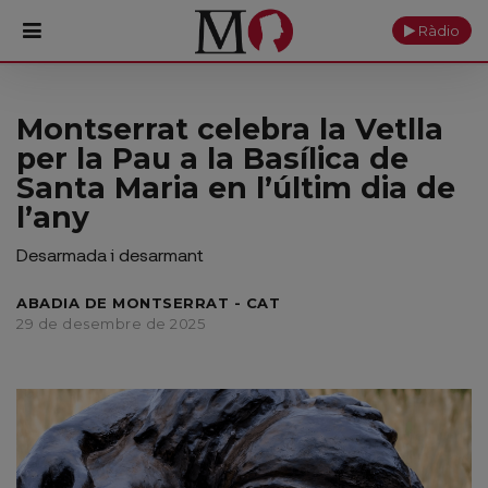
Ràdio
PORTADA
Montserrat celebra la Vetlla
per la Pau a la Basílica de
Monestir
Santa Maria en l’últim dia de
l’any
Cultura
Desarmada i desarmant
Actualitat
ABADIA DE MONTSERRAT - CAT
Fundació
29 de desembre de 2025
Visita'ns
Ofrenes
Reserves