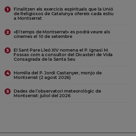
Finalitzen els exercicis espirituals que la Unió
1
de Religiosos de Catalunya ofereix cada estiu
a Montserrat
«El temps de Montserrat» es podrà veure als
2
cinemes el 10 de setembre
El Sant Pare Lleó XIV nomena el P. Ignasi M.
3
Fossas com a consultor del Dicasteri de Vida
Consagrada de la Santa Seu
Homilia del P. Jordi Castanyer, monjo de
4
Montserrat (2 agost 2026)
Dades de l’observatori meteorològic de
5
Montserrat: juliol del 2026