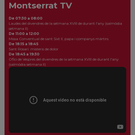
Montserrat TV
De 07:30 a 08:00
Laudes del divendres de la setmana XVIII de durant l'any (salmòdia
setmana II)
De 11:00 a 12:00
Missa Conventual de sant Sixt II, papa i companys màrtirs
De 18:15 a 18:45
Sant Rosari: misteris de dolor
De 18:45 a 19:30
Ofici de Vespres del divendres de la setmana XVIII de durant l'any
(salmòdia setmana II)