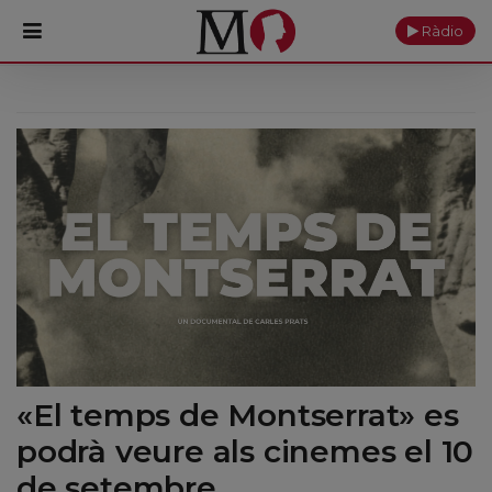
Ràdio
PORTADA
Monestir
Cultura
Actualitat
Fundació
Visita'ns
«El temps de Montserrat» es
Ofrenes
podrà veure als cinemes el 10
Reserves
de setembre