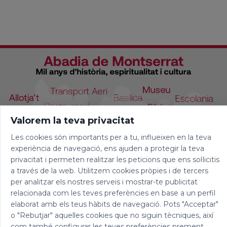
Valorem la teva privacitat
Les cookies són importants per a tu, influeixen en la teva
experiència de navegació, ens ajuden a protegir la teva
privacitat i permeten realitzar les peticions que ens sol·licitis
a través de la web. Utilitzem cookies pròpies i de tercers
per analitzar els nostres serveis i mostrar-te publicitat
relacionada com les teves preferències en base a un perfil
elaborat amb els teus hàbits de navegació. Pots "Acceptar"
o "Rebutjar" aquelles cookies que no siguin tècniques, així
com també configurar les teves preferències prement