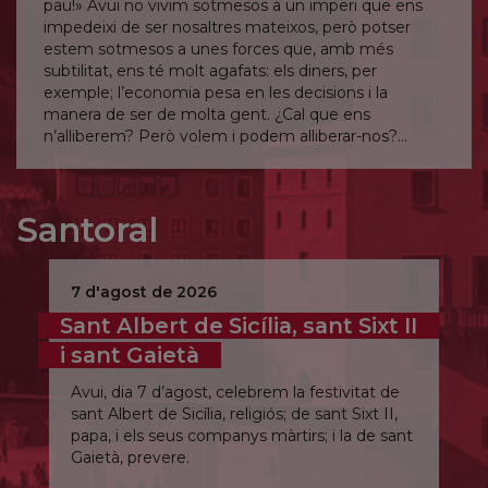
pau!» Avui no vivim sotmesos a un imperi que ens
impedeixi de ser nosaltres mateixos, però potser
estem sotmesos a unes forces que, amb més
subtilitat, ens té molt agafats: els diners, per
exemple; l’economia pesa en les decisions i la
manera de ser de molta gent. ¿Cal que ens
n’alliberem? Però volem i podem alliberar-nos?
Senyor, allibera’m fins i tot d’allò que no en sóc
conscient.
Santoral
7 d'agost de 2026
Sant Albert de Sicília, sant Sixt II
i sant Gaietà
Avui, dia 7 d’agost, celebrem la festivitat de
sant Albert de Sicília, religiós; de sant Sixt II,
papa, i els seus companys màrtirs; i la de sant
Gaietà, prevere.