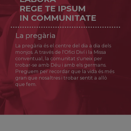
Joan Pere Carafa (qui més tard seria el papa
REGE TE IPSUM
Pau IV), va fundar un nou estil de vida
IN COMMUNITATE
sacerdotal (els teatins) centrat en la santedat
del clergat, la confiança en la providència i el
servei als pobres. Després de patir
La pregària
persecucions i empresonaments se se'n va
retirar a Nàpols, on morí el 7 d’agost de 1547.
La pregària és el centre del dia a dia dels
Fou canonitzat el 1671.
monjos. A través de l'Ofici Diví i la Missa
conventual, la comunitat s'uneix per
trobar-se amb Déu i amb els germans.
Preguem per recordar que la vida és més
gran que nosaltres i trobar sentit a allò
que fem.