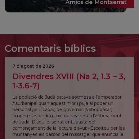
Amics de Montserrat
Comentaris bíblics
7 d'agost de 2026
Divendres XVIII (Na 2, 1.3 – 3,
1-3.6-7)
La població de Judà estava sotmesa a l’emperador
Asurbanipal quan aquest mor i puja al poder un
personatge incapaç de governar: Nabopdasar;
l’imperi s’esfondra i això donarà peu a l’alliberament
de Judà. D’aquí el sentit entusiasta del
començament de la lectura d’avui: «Escolteu per les
muntanyes els passos del missatger que anuncia la