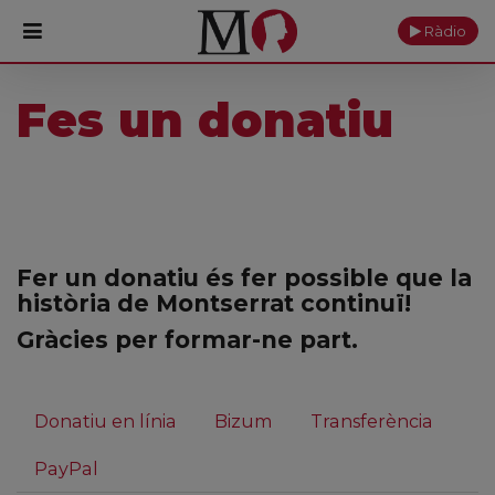
Ràdio
Fes un donatiu
PORTADA
Monestir
Cultura
Actualitat
Fer un donatiu és fer possible que la
història de Montserrat continuï!
Fundació
Gràcies per formar-ne part.
Visita'ns
Donatiu en línia
Bizum
Transferència
Ofrenes
PayPal
Reserves