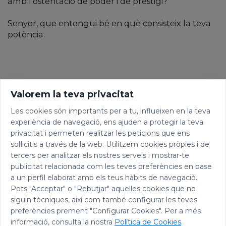
amb l’ostentació de poder i de prestigi?
Senyor, que entengui bé en què consisteix la teva
potència.
Valorem la teva privacitat
Les cookies són importants per a tu, influeixen en la teva
experiència de navegació, ens ajuden a protegir la teva
privacitat i permeten realitzar les peticions que ens
sol·licitis a través de la web. Utilitzem cookies pròpies i de
tercers per analitzar els nostres serveis i mostrar-te
publicitat relacionada com les teves preferències en base
a un perfil elaborat amb els teus hàbits de navegació.
Pots "Acceptar" o "Rebutjar" aquelles cookies que no
siguin tècniques, així com també configurar les teves
preferències prement "Configurar Cookies". Per a més
informació, consulta la nostra
Política de Cookies
.