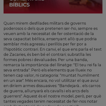
Quan mirem desfilades militars de governs
poderosos o dels que pretenen ser-ho, sempre es
veuen amb la necessitat de fer ostentació de la
seva capacitat bèl·lica, ensenyant allò que podria
semblar més agressiu i perillós per fer por a
l’hipotètic contrari. En canvi, el que ens parla el text
de Zacaries, és ben bé el contrari; subratlla les
formes pobres i devaluades. Per una banda,
remarca la importància del llinatge: "El teu rei fa la
seva entrada". Però els elements que llueix no
tenen cap valor, ni categoria: "muntat humilment
en un ase". Més encara, no vol utilitzar el que avui
en diríem armes dissuasives: "Bandejarà... els carros
de guerra, allunyarà els cavalls i els arcs dels
guerrers". Aquest és el nostre model, però, per què
tantes vegades tenim necessitat de fer-nos notar