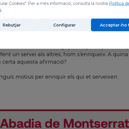
urar Cookies". Per a més informació, consulta la nostra
Política d
s
.
 pensaríem més d’un, avui, quan veiem que una 
ens ha dit, i és capaç d’acollir el profeta Eliseu,
Rebutjar
Configurar
Acceptar-ho 
nt l’acolliment, preparant-li «una petita habitació
i retirar-se allí.» Però el text ens dóna una lliçó
 donant-li més vida: «L’any que ve, per aquest te
que fent un servei als altres, hom s’enriqueix. A qu
s certa aquesta afirmació?
guis motius per enriquir els qui et serveixen.