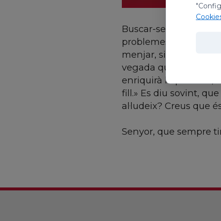
"Config
Cookie
Buscar-se problemes,
problemes, benestant, 
menjar, sinó aprofundi
vegada que vingui pugu
enriquirà la persona,
fill.» Es diu sovint, 
al·ludeix? Creus que é
Senyor, que sempre tin