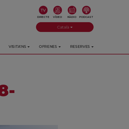
DIRECTE
VÍDEO
RÀDIO
PODCAST
Català
VISITA'NS
OFRENES
RESERVES
8-