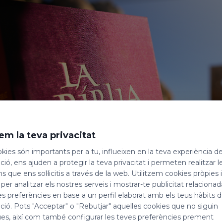
em la teva privacitat
kies són importants per a tu, influeixen en la teva experiència d
ió, ens ajuden a protegir la teva privacitat i permeten realitzar l
ns que ens sol·licitis a través de la web. Utilitzem cookies pròpies 
 per analitzar els nostres serveis i mostrar-te publicitat relacion
es preferències en base a un perfil elaborat amb els teus hàbits 
ió. Pots "Acceptar" o "Rebutjar" aquelles cookies que no siguin
es, així com també configurar les teves preferències prement