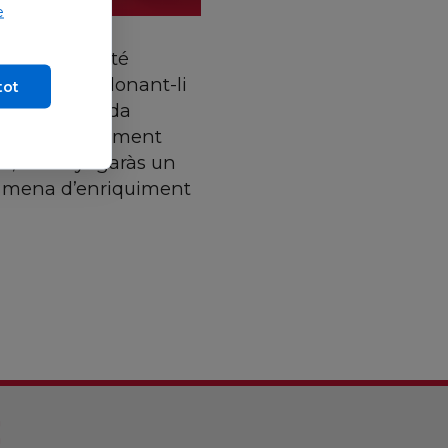
e
dona que no té
 no solament donant-li
tot
... perquè cada
: aquest acolliment
mps, amanyagaràs un
ina mena d’enriquiment