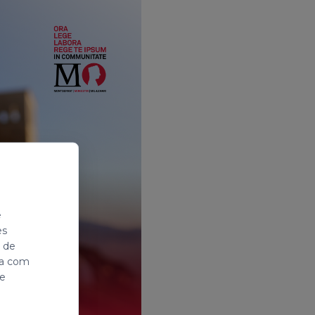
e
es
i de
ada com
de