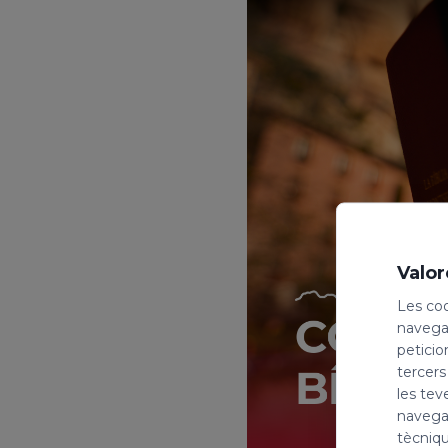
Valor
Les coo
navegac
peticio
tercers
les tev
navegac
tècniqu