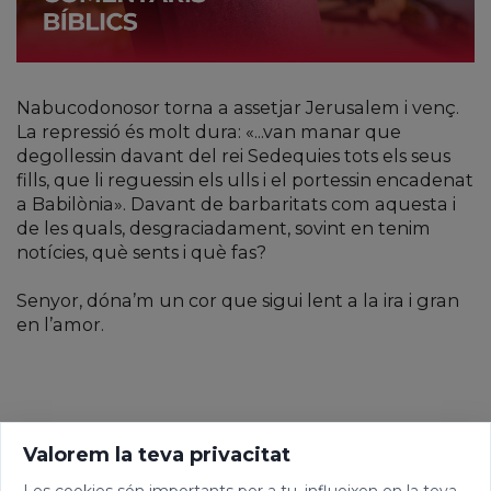
Nabucodonosor torna a assetjar Jerusalem i venç.
La repressió és molt dura: «...van manar que
degollessin davant del rei Sedequies tots els seus
fills, que li reguessin els ulls i el portessin encadenat
a Babilònia». Davant de barbaritats com aquesta i
de les quals, desgraciadament, sovint en tenim
notícies, què sents i què fas?
Senyor, dóna’m un cor que sigui lent a la ira i gran
en l’amor.
Valorem la teva privacitat