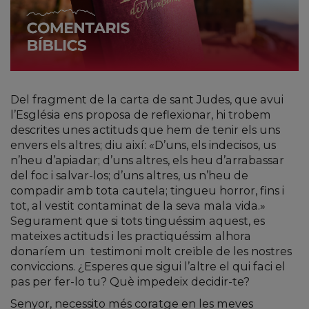
Del fragment de la carta de sant Judes, que avui
l’Església ens proposa de reflexionar, hi trobem
descrites unes actituds que hem de tenir els uns
envers els altres; diu així: «D’uns, els indecisos, us
n’heu d’apiadar; d’uns altres, els heu d’arrabassar
del foc i salvar-los; d’uns altres, us n’heu de
compadir amb tota cautela; tingueu horror, fins i
tot, al vestit contaminat de la seva mala vida.»
Segurament que si tots tinguéssim aquest, es
mateixes actituds i les practiquéssim alhora
donaríem un testimoni molt creïble de les nostres
conviccions. ¿Esperes que sigui l’altre el qui faci el
pas per fer-lo tu? Què impedeix decidir-te?
Senyor, necessito més coratge en les meves