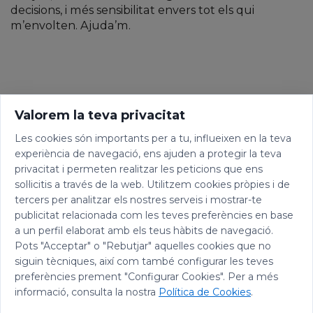
decisions, i més sensibilitat envers tot els qui
m’envolten. Ajuda’m.
Valorem la teva privacitat
Les cookies són importants per a tu, influeixen en la teva
experiència de navegació, ens ajuden a protegir la teva
privacitat i permeten realitzar les peticions que ens
sol·licitis a través de la web. Utilitzem cookies pròpies i de
tercers per analitzar els nostres serveis i mostrar-te
publicitat relacionada com les teves preferències en base
a un perfil elaborat amb els teus hàbits de navegació.
Pots "Acceptar" o "Rebutjar" aquelles cookies que no
siguin tècniques, així com també configurar les teves
preferències prement "Configurar Cookies". Per a més
informació, consulta la nostra
Política de Cookies
.