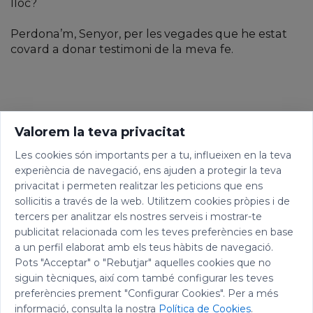
lloc?
Perdona’m, Senyor, per les vegades que he estat
covard a donar testimoni de la meva fe.
Valorem la teva privacitat
Les cookies són importants per a tu, influeixen en la teva
experiència de navegació, ens ajuden a protegir la teva
privacitat i permeten realitzar les peticions que ens
sol·licitis a través de la web. Utilitzem cookies pròpies i de
tercers per analitzar els nostres serveis i mostrar-te
publicitat relacionada com les teves preferències en base
a un perfil elaborat amb els teus hàbits de navegació.
Pots "Acceptar" o "Rebutjar" aquelles cookies que no
siguin tècniques, així com també configurar les teves
preferències prement "Configurar Cookies". Per a més
informació, consulta la nostra
Política de Cookies
.