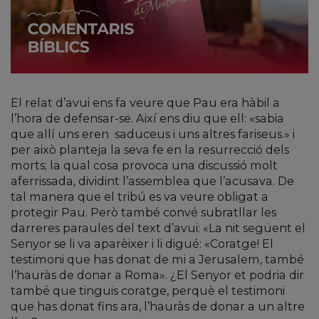
El relat d’avui ens fa veure que Pau era hàbil a
l’hora de defensar-se. Així ens diu que ell: «sabia
que allí uns eren saduceus i uns altres fariseus.» i
per això planteja la seva fe en la resurrecció dels
morts; la qual cosa provoca una discussió molt
aferrissada, dividint l’assemblea que l’acusava. De
tal manera que el tribú es va veure obligat a
protegir Pau. Però també convé subratllar les
darreres paraules del text d’avui: «La nit següent el
Senyor se li va aparèixer i li digué: «Coratge! El
testimoni que has donat de mi a Jerusalem, també
l’hauràs de donar a Roma». ¿El Senyor et podria dir
també que tinguis coratge, perquè el testimoni
que has donat fins ara, l’hauràs de donar a un altre