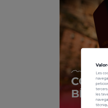
Valor
Les coo
navegac
peticio
tercers
les tev
navegac
tècniqu