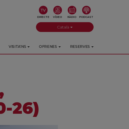
DIRECTE
VÍDEO
RÀDIO
PODCAST
Català
VISITA'NS
OFRENES
RESERVES
,
0-26)