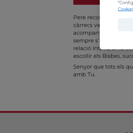
"Config
Cookie
Pere recorda la trista
càrrecs vacants» prop
acompanyaren durant t
sempre s’ha buscat que
relació íntima amb Jes
escollir els Bisbes, su
Senyor que tots els qu
amb Tu.