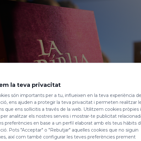
em la teva privacitat
kies són importants per a tu, influeixen en la teva experiència d
ió, ens ajuden a protegir la teva privacitat i permeten realitzar l
ns que ens sol·licitis a través de la web. Utilitzem cookies pròpies 
 per analitzar els nostres serveis i mostrar-te publicitat relacion
es preferències en base a un perfil elaborat amb els teus hàbits 
ió. Pots "Acceptar" o "Rebutjar" aquelles cookies que no siguin
es, així com també configurar les teves preferències prement