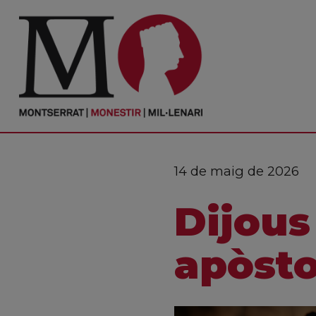
PORTADA
Monestir
Cultura
14 de maig de 2026
Actualitat
Dijous
Fundació
Visita'ns
apòstol
Ofrenes
Reserves