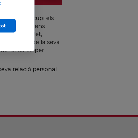
e
e un altre ocupi els
ts homes que ens
tot
ltres». De fet,
a seva fe i de la seva
de fer servir per
seva relació personal