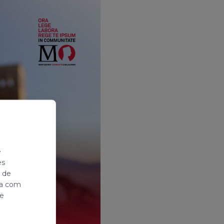
e
es
i de
ada com
de