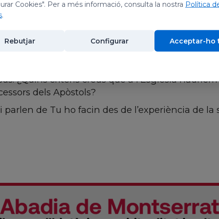
urar Cookies". Per a més informació, consulta la nostra
Política d
s
.
 experiència de Judes, però recordant una cita: «Qu
osa incorporar al grup dels apòstols «un d’aques
Rebutjar
Configurar
Acceptar-ho 
ot el temps que Jesús, el Senyor, visqué amb nosa
 els successors dels apòstol fossin testimonis de l
ús. ¿Quins criteris creus que a l’Església hauríem 
ccessors dels Apòstols?
i parlen de Tu ho facin des de l’experiència de la 