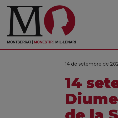
PORTADA
Monestir
Cultura
14 de setembre de 20
Actualitat
14 set
Fundació
Visita'ns
Diumen
Ofrenes
de la 
Reserves