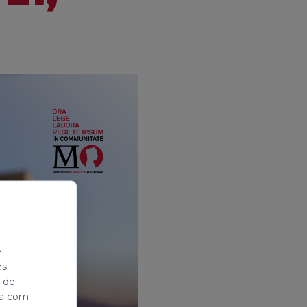
e
es
i de
ada com