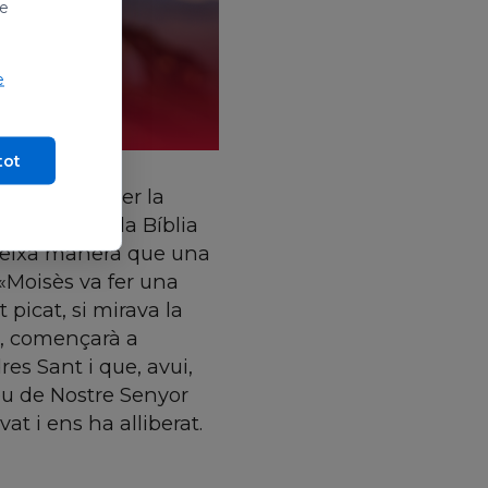
de
e
tot
ava de Déu per la
rp sempre a la Bíblia
ateixa manera que una
 «Moisès va fer una
 picat, si mirava la
ta, començarà a
es Sant i que, avui,
eu de Nostre Senyor
vat i ens ha alliberat.