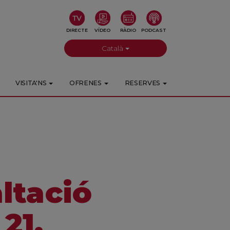
DIRECTE
VÍDEO
RÀDIO
PODCAST
Català
VISITA'NS
OFRENES
RESERVES
ltació
21,