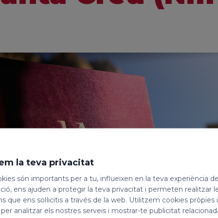
em la teva privacitat
kies són importants per a tu, influeixen en la teva experiència d
ió, ens ajuden a protegir la teva privacitat i permeten realitzar l
ns que ens sol·licitis a través de la web. Utilitzem cookies pròpies 
 per analitzar els nostres serveis i mostrar-te publicitat relacion