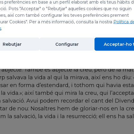
es preferències en base a un perfil elaborat amb els teus hàbits 
ió. Pots "Acceptar" o "Rebutjar" aquelles cookies que no siguin
es, així com també configurar les teves preferències prement
urar Cookies". Per a més informació, consulta la nostra
Política d
s
.
Rebutjar
Configurar
Acceptar-ho 
 ens conta que al pas del desert, el poble malparl
 serps que els picaven eren sinònim de mort; la se
abjecte. També és abjecte la creu; però de la m
p salvava la vida al qui la mirava, així ens ho diu:
osar en forma d’estendard, i tothom qui havia estat
la vida.»; així també qui mira la creu, qui l’accep
a salvació. Avui podem recordar el cant del Divendr
tar de nou: Nosaltres hem de gloriar-nos en la cr
m la salvació, la vida i la resurrecció; ell ens ha sal