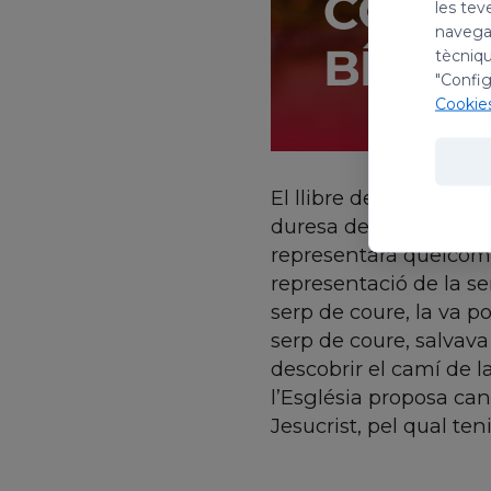
les tev
navegac
tècniqu
"Config
Cookie
El llibre dels Nombres
duresa de la vida. Les
representarà quelcom 
representació de la ser
serp de coure, la va p
serp de coure, salvava 
descobrir el camí de l
l’Església proposa can
Jesucrist, pel qual teni