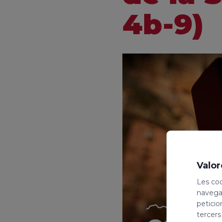
4b-9)
Valor
Les coo
navegac
peticio
tercers