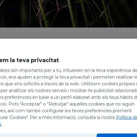
ar o per
em la teva privacitat
. La pau
kies són importants per a tu, influeixen en la teva experiència d
 si
ió, ens ajuden a protegir la teva privacitat i permeten realitzar l
ns que ens sol·licitis a través de la web. Utilitzem cookies pròpies 
a voluntat
 per analitzar els nostres serveis i mostrar-te publicitat relacion
e del Cel.
es preferències en base a un perfil elaborat amb els teus hàbits 
ió. Pots "Acceptar" o "Rebutjar" aquelles cookies que no siguin
es, així com també configurar les teves preferències prement
tserrat
urar Cookies". Per a més informació, consulta la nostra
Política d
s
.