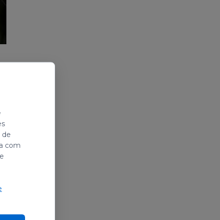
e
es
i de
ada com
de
e