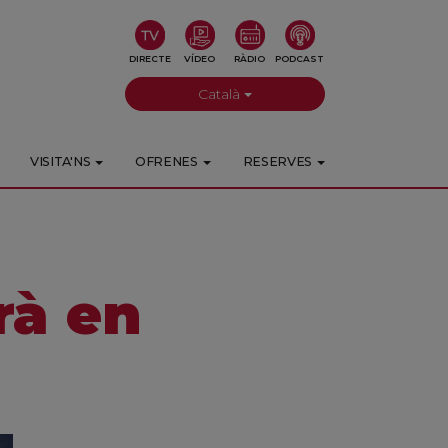
DIRECTE
VÍDEO
RÀDIO
PODCAST
Català
VISITA'NS
OFRENES
RESERVES
rà en