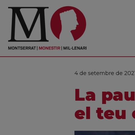
PORTADA
Monestir
Cultura
4 de setembre de 202
Actualitat
La pau
Fundació
Visita'ns
el teu 
Ofrenes
Reserves