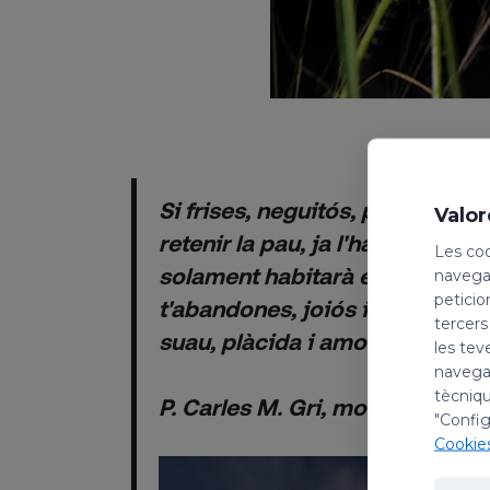
Si frises, neguitós, per conserv
Valor
retenir la pau, ja l'has perduda
Les coo
solament habitarà en el teu cor
navegac
peticio
t'abandones, joiós i confiat, a l
tercers
suau, plàcida i amorosa del Par
les tev
navegac
tècniqu
P. Carles M. Gri, monjo de Mon
"Config
Cookie