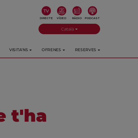
DIRECTE
VÍDEO
RÀDIO
PODCAST
Català
VISITA'NS
OFRENES
RESERVES
 t'ha