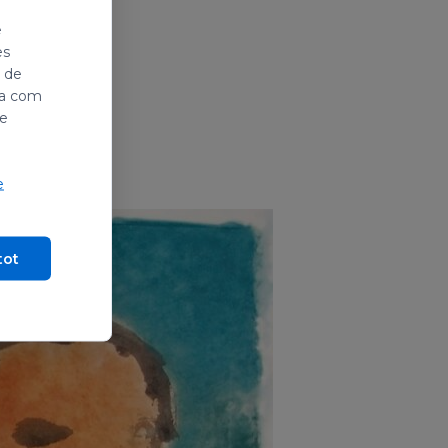
e
es
i de
ada com
de
e
tot