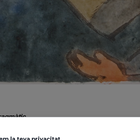
pragmàtic
ersona, i
ersona
em la teva privacitat