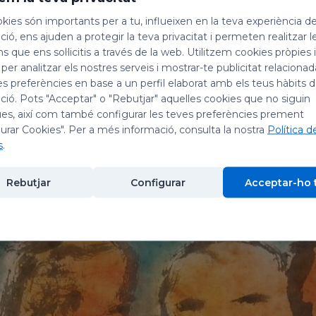
,
kies són importants per a tu, influeixen en la teva experiència d
rar
ió, ens ajuden a protegir la teva privacitat i permeten realitzar l
a fet
ns que ens sol·licitis a través de la web. Utilitzem cookies pròpies 
 per analitzar els nostres serveis i mostrar-te publicitat relacion
es preferències en base a un perfil elaborat amb els teus hàbits 
ió. Pots "Acceptar" o "Rebutjar" aquelles cookies que no siguin
serrat
es, així com també configurar les teves preferències prement
urar Cookies". Per a més informació, consulta la nostra
Política d
s
.
Rebutjar
Configurar
Acceptar-ho 