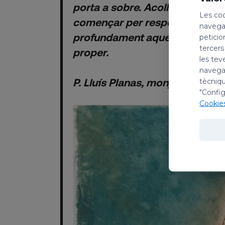
porta a sobre. Acollir és, doncs
Les coo
començar per respectar i hono
navegac
profundament aquell que se t'h
peticio
tercers
proper.
les tev
navegac
P. Lluís Planas, monjo de Mont
tècniqu
"Config
Cookie