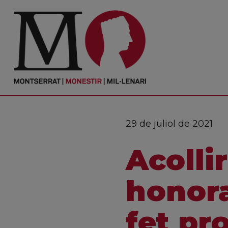
PORTADA
Monestir
Cultura
29 de juliol de 2021
Actualitat
Acollir
Fundació
Visita'ns
honora
Ofrenes
fet pr
Reserves