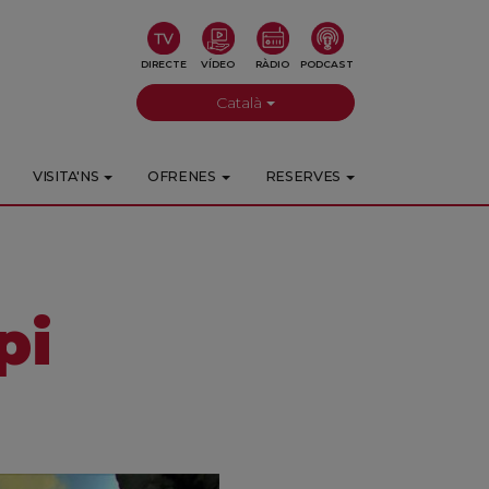
DIRECTE
VÍDEO
RÀDIO
PODCAST
Català
VISITA'NS
OFRENES
RESERVES
pi