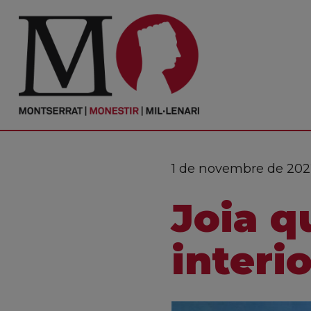
PORTADA
Monestir
Cultura
1 de novembre de 202
Actualitat
Joia q
Fundació
Visita'ns
interio
Ofrenes
Reserves