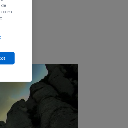
i de
ada com
de
e
tot