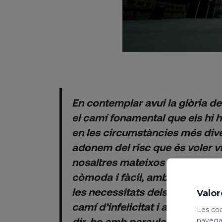
En contemplar avui la glòria del
el camí fonamental que els hi h
en les circumstàncies més div
adonem del risc que és voler vi
nosaltres mateixos amb una vi
còmoda i fàcil, amb una vida t
les necessitats dels altres, per
Valor
camí d’infelicitat i allunya de D
Les coo
dir-ho amb paraules de sant Be
navegac