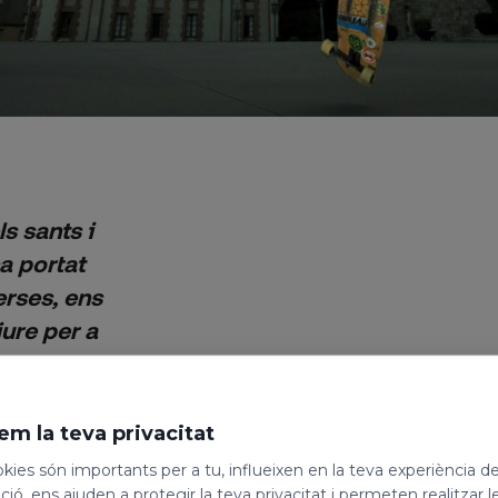
s sants i
a portat
erses, ens
ure per a
da
ancada a
què és
em la teva privacitat
éu, per
kies són importants per a tu, influeixen en la teva experiència d
net I, en
ió, ens ajuden a protegir la teva privacitat i permeten realitzar l