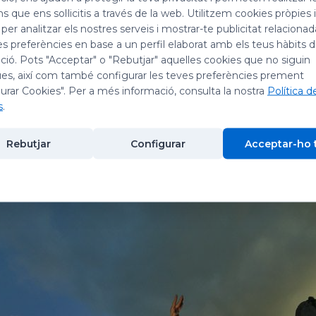
ns que ens sol·licitis a través de la web. Utilitzem cookies pròpies 
ue neix
 per analitzar els nostres serveis i mostrar-te publicitat relacion
 viure
es preferències en base a un perfil elaborat amb els teus hàbits 
ió. Pots "Acceptar" o "Rebutjar" aquelles cookies que no siguin
ue és
es, així com també configurar les teves preferències prement
ist.
urar Cookies". Per a més informació, consulta la nostra
Política d
s
.
serrat
Rebutjar
Configurar
Acceptar-ho 