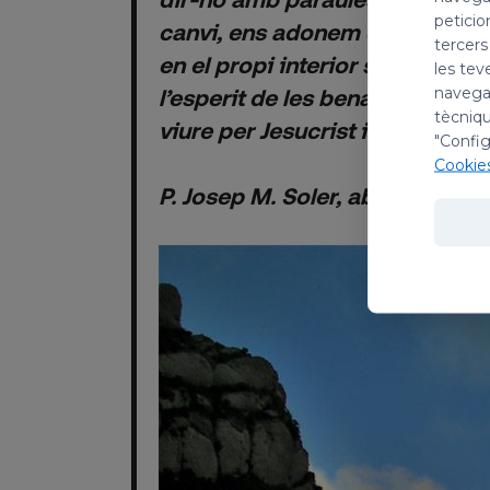
peticio
canvi, ens adonem de la joia q
tercers
en el propi interior si procurem
les tev
navegac
l’esperit de les benaurances, q
tècniqu
viure per Jesucrist i com Jesucr
"Config
Cookie
P. Josep M. Soler, abat de Mont